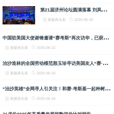
第
21届济州论坛圆满落幕 刘凤珍博士受邀出席
新媒体头条
2026-06-30
中
国驻美国大使谢锋邀请“赛考斯”再次访华，已获签证
新媒体头条
2026-06-22
治
沙造林的全国劳动模范殷玉珍寻访美国友人“赛·考斯基”—— 绿已盎然，等你来看
新媒体头条
2026-06-16
“
治沙英雄”全网寻人引关注！和赛·考斯基一起种树的，还有日照的他
新媒体头条
2026-06-16