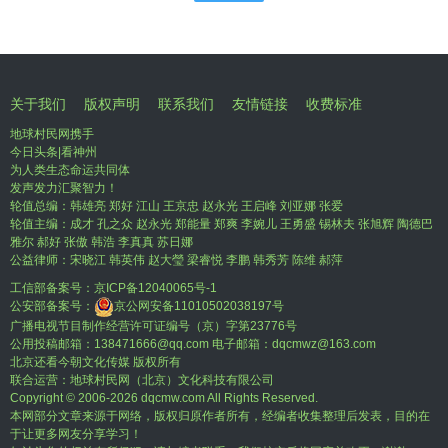
关于我们
版权声明
联系我们
友情链接
收费标准
地球村民网携手
今日头条|看神州
为人类生态命运共同体
发声发力汇聚智力！
轮值总编：韩雄亮 郑好 江山 王京忠 赵永光 王启峰 刘亚娜 张爱
轮值主编：成才 孔之众 赵永光 郑能量 郑爽 李婉儿 王勇盛 锡林夫 张旭辉 陶德巴
雅尔 郝好 张傲 韩浩 李真真 苏日娜
公益律师：宋晓江 韩英伟 赵大瑩 梁睿悦 李鹏 韩秀芳 陈维 郝萍
工信部备案号：
京ICP备12040065号-1
公安部备案号：
京公网安备11010502038197号
广播电视节目制作经营许可证编号（京）字第23776号
公用投稿邮箱：138471666@qq.com 电子邮箱：dqcmwz@163.com
北京还看今朝文化传媒 版权所有
联合运营：地球村民网（北京）文化科技有限公司
Copyright © 2006-
2026 dqcmw.com All Rights Reserved.
本网部分文章来源于网络，版权归原作者所有，经编者收集整理后发表，目的在
于让更多网友分享学习！