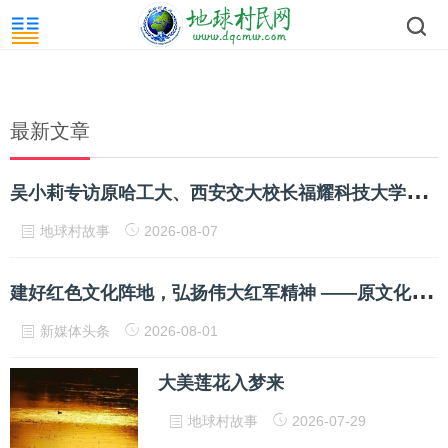
最新文章
吴
小莉专访原哈工大、西安交大校长福耀科技大学校长王树国
地球村故事
2026-08-07
建
好红色文化阵地，弘扬伟大红军精神 ——原文化部老领导周和平等深入书院调研并参加座谈会
新媒体头条
2026-08-01
大美莲花入梦来
地球村故事
2026-07-29