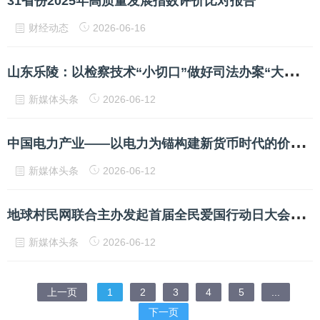
31省份2025年高质量发展指数评价比对报告
财经动态
2026-06-16
山
东乐陵：以检察技术“小切口”做好司法办案“大文章”
新媒体头条
2026-06-12
中
国电力产业——以电力为锚构建新货币时代的价值基础
新媒体头条
2026-06-12
地
球村民网联合主办发起首届全民爱国行动日大会实况报道（网事记忆）
新媒体头条
2026-06-12
上一页
1
2
3
4
5
...
下一页