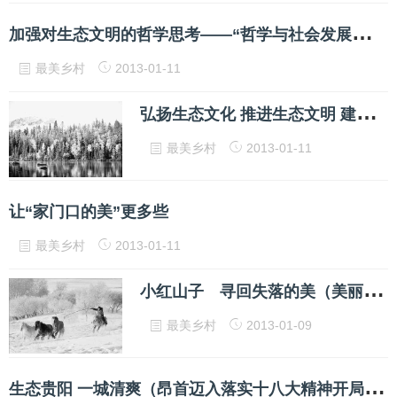
加
强对生态文明的哲学思考——“哲学与社会发展论坛（2012）”述要
最美乡村
2013-01-11
弘
扬生态文化 推进生态文明 建设美丽中国
最美乡村
2013-01-11
让“家门口的美”更多些
最美乡村
2013-01-11
小
红山子 寻回失落的美（美丽中国·寻找最美乡村）
最美乡村
2013-01-09
生
态贵阳 一城清爽（昂首迈入落实十八大精神开局之年）