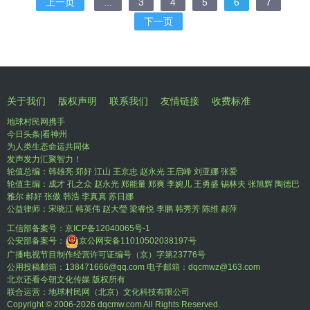
上一页
...
3
4
5
6
7
下一页
关于我们
版权声明
联系我们
友情链接
收费标准
地球村民网携手
今日头条|看神州
为人类生态命运共同体
发声发力汇聚智力！
轮值总编：韩雄亮 郑好 江山 王京忠 赵永光 王启峰 刘亚娜 张爱
轮值主编：成才 孔之众 赵永光 郑能量 郑爽 李婉儿 王勇盛 锡林夫 张旭辉 陶德巴
雅尔 郝好 张傲 韩浩 李真真 苏日娜
公益律师：宋晓江 韩英伟 赵大瑩 梁睿悦 李鹏 韩秀芳 陈维 郝萍
工信部备案号：
京ICP备12040065号-1
公安部备案号：
京公网安备11010502038197号
广播电视节目制作经营许可证编号（京）字第23776号
公用投稿邮箱：138471666@qq.com 电子邮箱：dqcmwz@163.com
北京还看今朝文化传媒 版权所有
联合运营：地球村民网（北京）文化科技有限公司
Copyright © 2006-
2026 dqcmw.com All Rights Reserved.