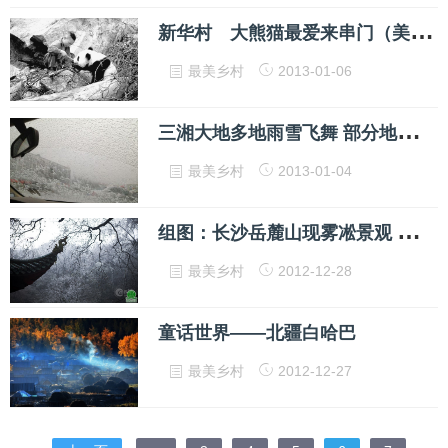
新
华村 大熊猫最爱来串门（美丽中国·寻找最美乡村）
最美乡村
2013-01-06
三
湘大地多地雨雪飞舞 部分地区有冰冻
最美乡村
2013-01-04
组
图：长沙岳麓山现雾凇景观 引游人观看
最美乡村
2012-12-28
童话世界——北疆白哈巴
最美乡村
2012-12-27