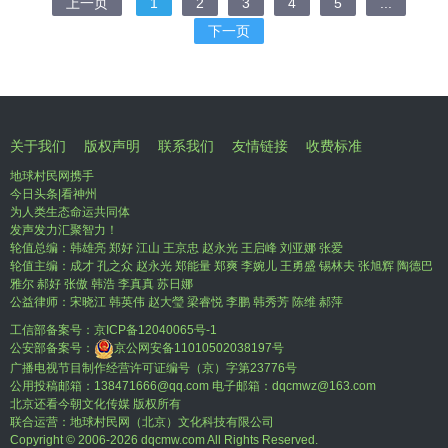
上一页
1
2
3
4
5
...
下一页
关于我们
版权声明
联系我们
友情链接
收费标准
地球村民网携手
今日头条|看神州
为人类生态命运共同体
发声发力汇聚智力！
轮值总编：韩雄亮 郑好 江山 王京忠 赵永光 王启峰 刘亚娜 张爱
轮值主编：成才 孔之众 赵永光 郑能量 郑爽 李婉儿 王勇盛 锡林夫 张旭辉 陶德巴
雅尔 郝好 张傲 韩浩 李真真 苏日娜
公益律师：宋晓江 韩英伟 赵大瑩 梁睿悦 李鹏 韩秀芳 陈维 郝萍
工信部备案号：
京ICP备12040065号-1
公安部备案号：
京公网安备11010502038197号
广播电视节目制作经营许可证编号（京）字第23776号
公用投稿邮箱：138471666@qq.com 电子邮箱：dqcmwz@163.com
北京还看今朝文化传媒 版权所有
联合运营：地球村民网（北京）文化科技有限公司
Copyright © 2006-
2026 dqcmw.com All Rights Reserved.