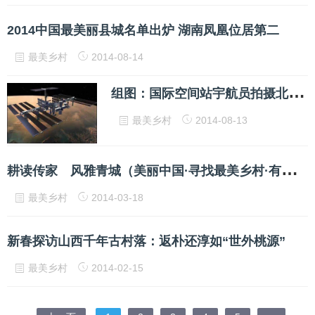
2014中国最美丽县城名单出炉 湖南凤凰位居第二
最美乡村
2014-08-14
组
图：国际空间站宇航员拍摄北京迪拜等地壮观夜景
最美乡村
2014-08-13
耕
读传家 风雅青城（美丽中国·寻找最美乡村·有生命的古民居）
最美乡村
2014-03-18
新春探访山西千年古村落：返朴还淳如“世外桃源”
最美乡村
2014-02-15