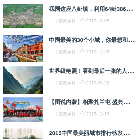
我
国这座八卦镇，利用64卦386爻易经数理，道道相通永不堵车
最美乡村
2017-10-08
中
国最美的30个小城，你最想和谁一起去？
最美乡村
2016-12-22
世
界级艳照！看到最后一张的人心都炸了！
最美乡村
2016-06-22
【
图说内蒙】相聚扎兰屯 盛典冰雪节
最美乡村
2015-12-18
2
015中国最美丽城市排行榜发布，有你的家乡么