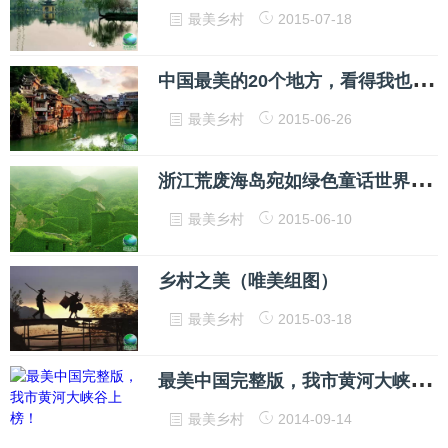
最美乡村
2015-07-18
中
国最美的20个地方，看得我也是醉了
最美乡村
2015-06-26
浙
江荒废海岛宛如绿色童话世界 天下最美没有之一
最美乡村
2015-06-10
乡村之美（唯美组图）
最美乡村
2015-03-18
最
美中国完整版，我市黄河大峡谷上榜！
最美乡村
2014-09-14