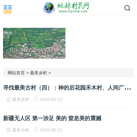
我国这座八卦镇，利用64卦386...
网站首页
>
最美乡村
>
寻
找最美古村（四）：神的后花园禾木村、人间广寒宫什寒村、凤巢古村金鸡台，鹭鸶天堂屋基村
最美乡村
2026-05-12
新疆无人区 第一涉足 美的 窒息美的震撼
最美乡村
2018-05-21