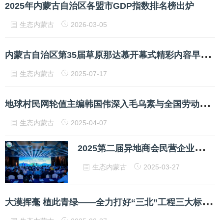
2025年内蒙古自治区各盟市GDP指数排名榜出炉
生态内蒙古
2026-03-05
内
蒙古自治区第35届草原那达慕开幕式精彩内容早知道
生态内蒙古
2025-07-17
地
球村民网轮值主编韩国伟深入毛乌素与全国劳动模范面对面
生态内蒙古
2025-04-07
2
025第二届异地商会民营企业高质量发展大会在京召开
生态内蒙古
2025-03-27
大
漠挥毫 植此青绿——全力打好“三北”工程三大标志性战役