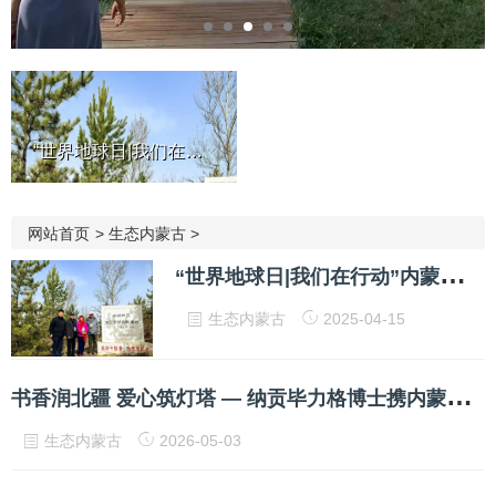
“世界地球日|我们在行动”内...
网站首页
>
生态内蒙古
>
“
世界地球日|我们在行动”内蒙古毛乌素沙漠公益植树行动倡议书
生态内蒙古
2025-04-15
书
香润北疆 爱心筑灯塔 — 纳贡毕力格博士携内蒙古阿吉泰蒙医医院有限公司向全区12盟市捐建爱心图书室
生态内蒙古
2026-05-03