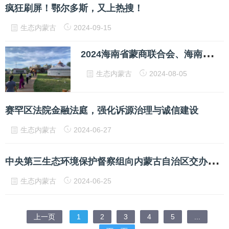
疯狂刷屏！鄂尔多斯，又上热搜！
生态内蒙古
2024-09-15
2
024海南省蒙商联合会、海南省内蒙古文化研究会商务考察之——包头篇
生态内蒙古
2024-08-05
赛罕区法院金融法庭，强化诉源治理与诚信建设
生态内蒙古
2024-06-27
中
央第三生态环境保护督察组向内蒙古自治区交办第十六批90件群众信访举报件
生态内蒙古
2024-06-25
上一页
1
2
3
4
5
...