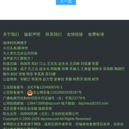
下一页
关于我们
版权声明
联系我们
友情链接
收费标准
地球村民网携手
今日头条|看神州
为人类生态命运共同体
发声发力汇聚智力！
轮值总编：韩雄亮 郑好 江山 王京忠 赵永光 王启峰 刘亚娜 张爱
轮值主编：成才 孔之众 赵永光 郑能量 郑爽 李婉儿 王勇盛 锡林夫 张旭辉 陶德巴
雅尔 郝好 张傲 韩浩 李真真 苏日娜
公益律师：宋晓江 韩英伟 赵大瑩 梁睿悦 李鹏 韩秀芳 陈维 郝萍
工信部备案号：
京ICP备12040065号-1
公安部备案号：
京公网安备11010502038197号
广播电视节目制作经营许可证编号（京）字第23776号
公用投稿邮箱：138471666@qq.com 电子邮箱：dqcmwz@163.com
北京还看今朝文化传媒 版权所有
联合运营：地球村民网（北京）文化科技有限公司
Copyright © 2006-
2026 dqcmw.com All Rights Reserved.
本网部分文章来源于网络，版权归原作者所有，经编者收集整理后发表，目的在