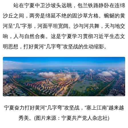
站在宁夏中卫沙坡头远眺，包兰铁路静卧在连绵
沙丘之间，两旁是绵延不绝的固沙草方格。蜿蜒的黄
河呈“几”字形，河面平坦宽阔。沙与河共舞，天与地交
响，人与自然合奏。这是宁夏学习贯彻习近平生态文
明思想，打好黄河“几字弯”攻坚战的生动缩影。
宁夏奋力打好黄河“几字弯”攻坚战，“塞上江南”越来越
秀美。(图片来源：宁夏共产党人杂志社)