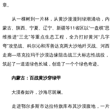
章。
从一棵树到一片林，从黄沙漫漫到绿潮涌动，内
蒙古、陕西、宁夏、辽宁、新疆等11省区以“一盘棋”思
维推进“三北”等重点生态工程，全力打好黄河“几字
弯”攻坚战、科尔沁和浑善达克两大沙地歼灭战、河西
走廊—塔克拉玛干沙漠边缘阻击战三大标志性战役，
筑起了一道道绿色长城，创造了一个个绿色奇迹。
内蒙古：百战黄沙穿绿甲
大漠春如许，沙海尽斑斓。
走进鄂尔多斯市达拉特旗库布其沙漠腹地，一片