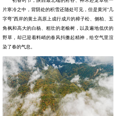
片寒冷之中，背阴处的积雪还随处可见，但是黄河“几
字弯”西岸的黄土高原上成行成片的樟子松、侧柏、五
角枫和高大的白杨、粗壮的老榆树，以及遍地低伏的
野草，却已迎着料峭的春风抖擞起精神，给空气里渲
染了春的气息。