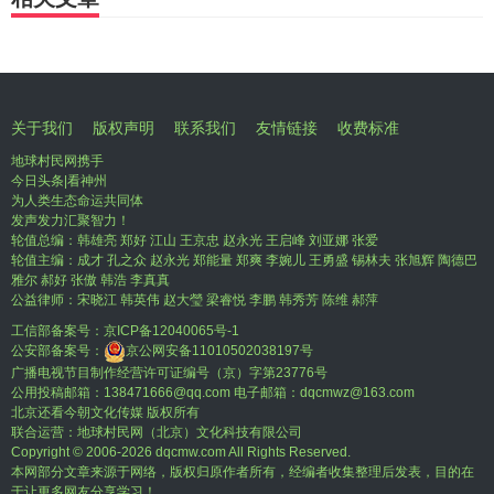
关于我们
版权声明
联系我们
友情链接
收费标准
地球村民网携手
今日头条|看神州
为人类生态命运共同体
发声发力汇聚智力！
轮值总编：韩雄亮 郑好 江山 王京忠 赵永光 王启峰 刘亚娜 张爱
轮值主编：成才 孔之众 赵永光 郑能量 郑爽 李婉儿 王勇盛 锡林夫 张旭辉 陶德巴
雅尔 郝好 张傲 韩浩 李真真
公益律师：宋晓江 韩英伟 赵大瑩 梁睿悦 李鹏 韩秀芳 陈维 郝萍
工信部备案号：
京ICP备12040065号-1
公安部备案号：
京公网安备11010502038197号
广播电视节目制作经营许可证编号（京）字第23776号
公用投稿邮箱：138471666@qq.com 电子邮箱：dqcmwz@163.com
北京还看今朝文化传媒 版权所有
联合运营：地球村民网（北京）文化科技有限公司
Copyright © 2006-
2026 dqcmw.com All Rights Reserved.
本网部分文章来源于网络，版权归原作者所有，经编者收集整理后发表，目的在
于让更多网友分享学习！