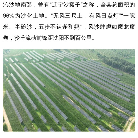
沁沙地南部，曾有“辽宁沙窝子”之称，全县总面积的
96%为沙化土地。“无风三尺土，有风日点灯”“一碗
米、半碗沙，五步不认爹和妈”，风沙肆虐如魔龙席
卷，沙丘流动前锋距沈阳不到百公里。