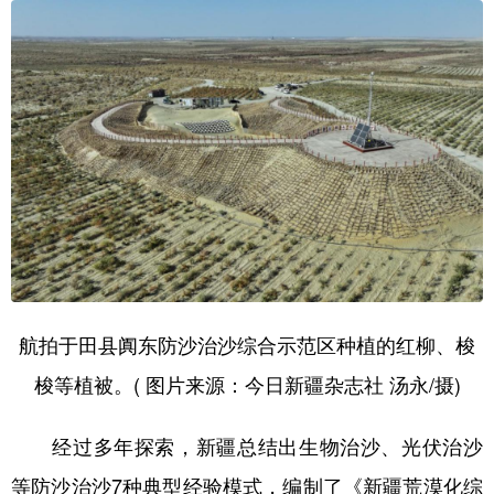
航拍于田县阗东防沙治沙综合示范区种植的红柳、梭
梭等植被。( 图片来源：今日新疆杂志社 汤永/摄)
经过多年探索，新疆总结出生物治沙、光伏治沙
等防沙治沙7种典型经验模式，编制了《新疆荒漠化综