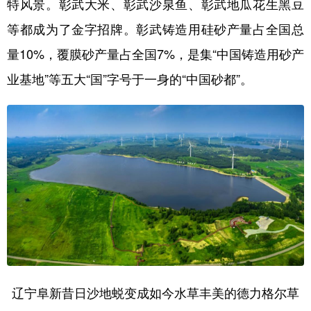
特风景。彰武大米、彰武沙泉鱼、彰武地瓜花生黑豆
等都成为了金字招牌。彰武铸造用硅砂产量占全国总
量10%，覆膜砂产量占全国7%，是集“中国铸造用砂产
业基地”等五大“国”字号于一身的“中国砂都”。
辽宁阜新昔日沙地蜕变成如今水草丰美的德力格尔草