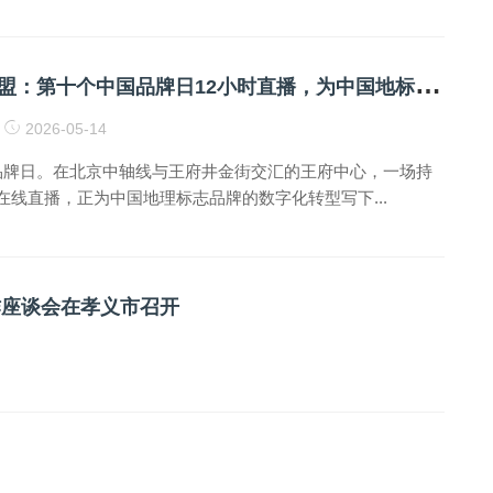
首
席品牌官联盟：第十个中国品牌日12小时直播，为中国地标品牌开启IP数字经济“价值变现”新航道
2026-05-14
国品牌日。在北京中轴线与王府井金街交汇的王府中心，一场持
在线直播，正为中国地理标志品牌的数字化转型写下...
作座谈会在孝义市召开