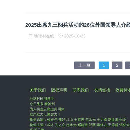
2025出席九三阅兵活动的26位外国领导人介
地球村在线
2025-10-29
上一页
1
2
关于我们
版权声明
联系我们
友情链接
收费标
地球村民网携手
今日头条|看神州
为人类生态命运共同体
发声发力汇聚智力！
轮值总编：韩雄亮 郑好 江山 王京忠 赵永光 王启峰 刘亚娜 张爱
轮值主编：成才 孔之众 赵永光 郑能量 郑爽 李婉儿 王勇盛 锡林夫