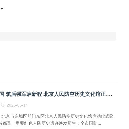
态
洞
鉴峥嵘守家国 筑盾强军启新程 北京人民防空历史文化馆正式开放
2026-05-14
2日，北京市东城区前门东区北京人民防空历史文化馆启动仪式隆
首都又一重要红色人防历史遗迹焕发新生，全市国防...