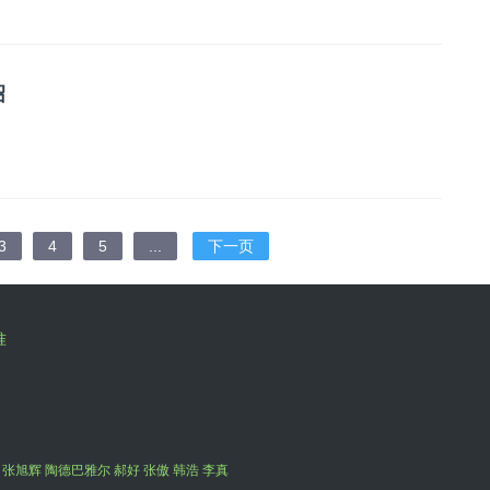
绍
3
4
5
...
下一页
准
 张旭辉 陶德巴雅尔 郝好 张傲 韩浩 李真