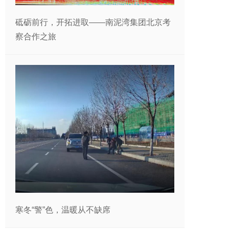
砥砺前行，开拓进取——南泥湾集团北京考
察合作之旅
寒冬“警”色，温暖从不缺席