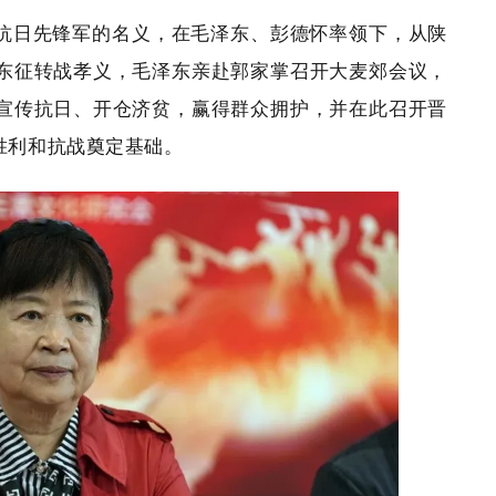
军抗日先锋军的名义，在毛泽东、彭德怀率领下，从陕
东征转战孝义，毛泽东亲赴郭家掌召开大麦郊会议，
宣传抗日、开仓济贫，赢得群众拥护，并在此召开晋
胜利和抗战奠定基础。