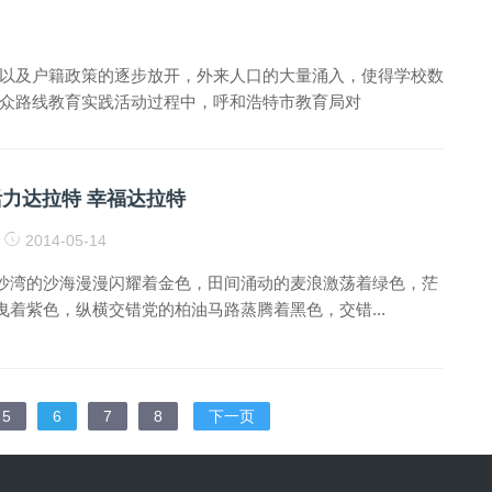
以及户籍政策的逐步放开，外来人口的大量涌入，使得学校数
众路线教育实践活动过程中，呼和浩特市教育局对
活力达拉特 幸福达拉特
2014-05-14
沙湾的沙海漫漫闪耀着金色，田间涌动的麦浪激荡着绿色，茫
曳着紫色，纵横交错党的柏油马路蒸腾着黑色，交错...
5
6
7
8
下一页