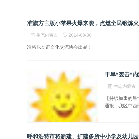
准旗方言版小苹果火爆来袭，点燃全民锻炼火
生态内蒙古
2014-08-30
准格尔友谊文化交流协会出品！
干旱“袭击”
生态内蒙古
【持续加重的旱
通报，我区中西部
呼和浩特市将新建、扩建多所中小学及幼儿园