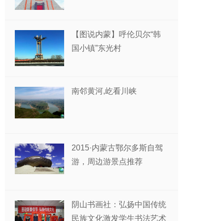
【图说内蒙】呼伦贝尔“韩
国小镇”东光村
南邻黄河,屹看川峡
2015·内蒙古鄂尔多斯自驾
游，周边游景点推荐
阴山书画社：弘扬中国传统
民族文化激发学生书法艺术