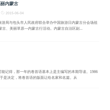
亮丽内蒙古
2015-06-04
治区旅游局与包头市人民政府联合举办中国旅游日内蒙古分会场祖
蒙古、美丽草原—内蒙古行活动。内蒙古自治区副...
者可能记得，那一年的卷首语基本上是主编写的本期导读。1986
于是决定，将卷首语的版面让给名家和名篇。从