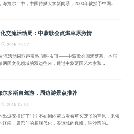
海拉尔二中，中国传媒大学新闻系，2000年被授予中国...
蒙文化交流活动周：中蒙歌会点燃草原激情
2015-10-27
文化交流活动周歌声带路·唱响友谊——中蒙歌会圆满落幕。本届
蒙两国文化领域的双边往来，通过中蒙两国艺术家和...
蒙古鄂尔多斯自驾游，周边游景点推荐
2015-07-01
的出游安排好了吗？不妨到内蒙古看看草长莺飞的草原，来领
的辽阔，康巴什的超现代化，秦道城的巍峨，响沙湾的...