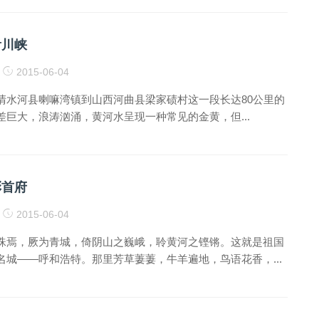
看川峡
2015-06-04
清水河县喇嘛湾镇到山西河曲县梁家碛村这一段长达80公里的
差巨大，浪涛汹涌，黄河水呈现一种常见的金黄，但...
彩首府
2015-06-04
珠焉，厥为青城，倚阴山之巍峨，聆黄河之铿锵。这就是祖国
名城——呼和浩特。那里芳草萋萋，牛羊遍地，鸟语花香，...