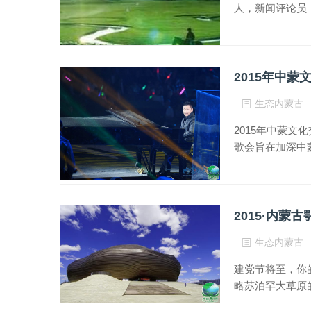
人，新闻评论员，
2015年中
生态内蒙古
2015年中蒙
歌会旨在加深中
2015·内
生态内蒙古
建党节将至，你
略苏泊罕大草原