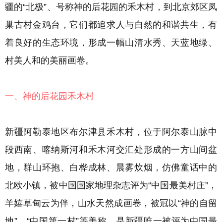
疆的“北极”、号称
神的后花园的禾木村，到北京郊区
凤
巢古村金鸡台，它们都追求人与自然的和谐共生，有
着良好的生态环境，形成一幅
山清水秀、天蓝地绿、
村美人和的美丽画卷。
一、神的后花园禾木村
新疆阿勒泰地区布尔津县禾木村，
位于阿尔泰山脉中
段西南、
喀纳斯河和禾木河交汇处形成的一方山间盆
地，
群山环抱、白桦成林、晨雾炊烟，仿佛童话中的
北欧小镇，被中国国家地理杂志评为“中国最美村庄”，
羊嬉草甸云为伴，山水天然成画卷，
被冠以“神的自留
地”、“中国第一村”等美称，
是新疆唯一被评为中国最