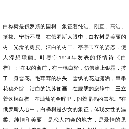
白桦树是俄罗斯的国树，
象征着纯洁、刚直、高洁、
挺拔、宁折不屈。在俄罗斯人眼中，白桦树是美丽的
树，光滑的树皮、洁白的树干、亭亭玉立的姿态，使
人浮想联翩。
叶赛宁1914年发表的抒情诗《白
桦》：“在我的窗前，有一棵白桦，仿佛涂上银霜，披
了一身雪花。毛茸茸的枝头，雪绣的花边潇洒，串串
花穗齐绽，洁白的流苏如画。在朦胧的寂静中，玉立
着这棵白桦，在灿灿的金晖里，
闪着晶亮的雪花。”
在
俄罗斯人心中，白桦树是少女的象征，体现女性的温
柔、纯情和美丽；
是恋人约会的地方，是爱情的见