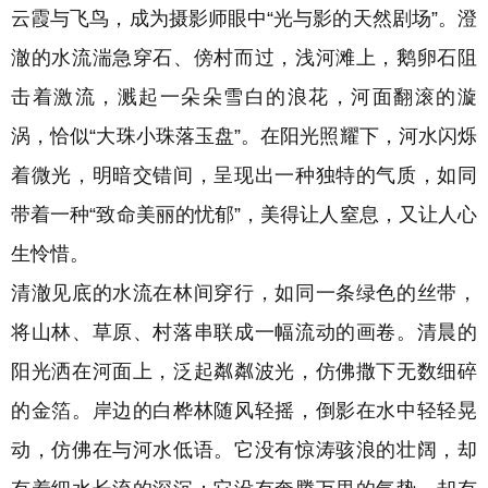
云霞与飞鸟，成为摄影师眼中“光与影的天然剧场”
。澄
澈的水流湍急穿石、傍村而过，浅河滩上，鹅卵石阻
击着激流，溅起一朵朵雪白的浪花，河面翻滚的漩
涡，恰似“大珠小珠落玉盘”。
在阳光照耀下，河水闪烁
着微光，明暗交错间，呈现出一种独特的气质，如同
带着一种“致命美丽的忧郁”，美得让人窒息，又让人心
生怜惜。
清澈见底的水流在林间穿行，如同一条绿色的丝带，
将山林、草原、村落串联成一幅流动的画卷。清晨的
阳光洒在河面上，泛起粼粼波光，仿佛撒下无数细碎
的金箔。岸边的白桦林随风轻摇，倒影在水中轻轻晃
动，仿佛在与河水低语。
它没有惊涛骇浪的壮阔，却