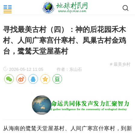
寻找最美古村（四）：神的后花园禾木
村、人间广寒宫什寒村、凤巢古村金鸡
台，鹭鸶天堂屋基村
# 最美乡村
2026-05-12 11:05
作者：东山石
从海南的鹭鸶天堂屋基村、
人间广寒宫什寒村
，到新