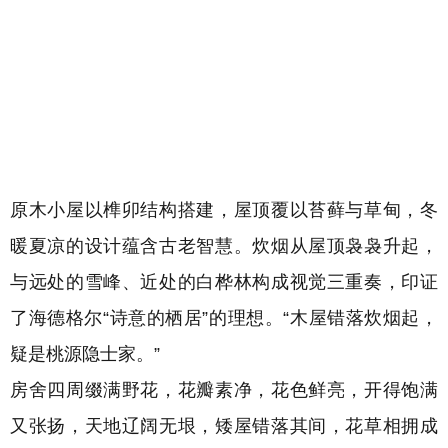
原木小屋以榫卯结构搭建，屋顶覆以苔藓与草甸，冬
暖夏凉的设计蕴含古老智慧。炊烟从屋顶袅袅升起，
与远处的雪峰、近处的白桦林构成视觉三重奏，印证
了海德格尔“诗意的栖居”的理想。
“木屋错落炊烟起，
疑是桃源隐士家。”
房舍四周缀满野花，花瓣素净，花色鲜亮，开得饱满
又张扬，天地辽阔无垠，矮屋错落其间，花草相拥成