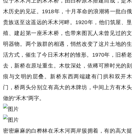
位于禾木河上的
禾木桥
，由
白桦原木搭建而成，
是禾
木历史的见证。
1918年，十月革命的浪潮将一批白俄
贵族送至这遥远的禾木河畔。
1920年，他们筑屋、垦
殖、建起第一座禾木桥，也带来图瓦人未曾见过的文
明器物。两个族群的相遇，悄然改变了这片土地的生
活方式，催生了今日禾木村的雏形。1970年，旧桥老
去，新桥在原址重生。木纹深处，依稀可辨时光的刻
痕与文明的层叠。
新桥东西两端建有门拱和双开木
门，桥两头分别立有高大的木牌坊，中间上方有木头
做的“禾木”两字。
密密麻麻的白桦林在禾木河两岸簇拥着，有的高大挺