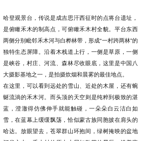
哈登观景台，
传说是成吉思汗西征时的点将台遗址，
是俯瞰禾木的制高点，
可俯瞰禾木村全貌
。
平台东西
两侧分别毗邻禾木河与白桦林带，形成“一村跨两林”的
独特生态屏障。
沿着木栈道上行，一侧是草原，一侧
是峡谷，村庄、河流、森林尽收眼底，这里是中国八
大摄影基地之一，是拍摄炊烟和晨雾的最佳地点。
在这里，可以看到远处的雪山、近处的木屋，还有蜿
蜒流淌的禾木河。而
头顶的天空则是纯粹到极致的湛
蓝，澄澈得仿佛伸手就能触碰，一朵朵白云洁白如
雪，在蓝幕上缓缓飘荡，恰似蒙古族同胞披在肩头的
哈达。放眼望去，苍翠群山环抱间，绿树掩映的盆地