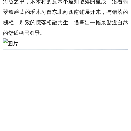
河谷之中，禾木村的原木小屋如散落的星辰，沿着翡
翠般碧蓝的禾木河自东北向西南铺展开来，与错落的
栅栏、别致的院落相融共生，描摹出一幅最贴近自然
的舒适栖居图景。