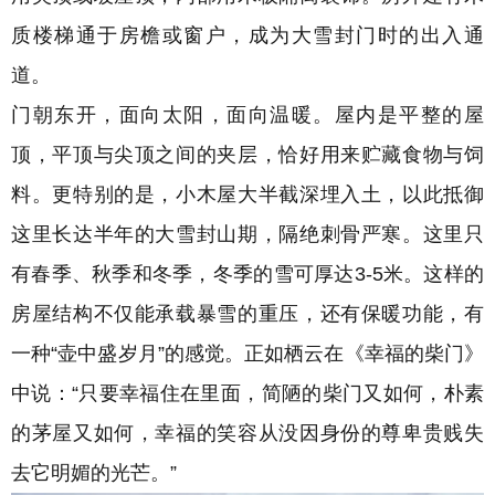
质楼梯通于房檐或窗户，成为大雪封门时的出入通
道。
门朝东开，面向太阳，面向温暖。
屋内是平整的屋
顶，平顶与尖顶之间的夹层，恰好用来贮藏食物与饲
料。更特别的是，小木屋大半截深埋入土，以此抵御
这里长达半年的大雪封山期，隔绝刺骨严寒。
这里只
有春季、秋季和冬季，冬季的雪可厚达3-5米。
这样的
房屋结构不仅能承载暴雪的重压，还有保暖功能，有
一种“壶中盛岁月”的感觉。正如
栖云在《幸福的柴门》
中说：“只要幸福住在里面，简陋的柴门又如何，朴素
的茅屋又如何，幸福的笑容从没因身份的尊卑贵贱失
去它明媚的光芒。”