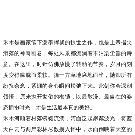
禾木是画家笔下泼墨挥就的惊世之作，也是上帝指尖
滑落的神奇画卷，每处风景都流淌着不沾染尘嚣的诗
意。在这里，时针仿佛放慢了转动的节奏，岁月的刻
度变得朦胧而柔软。择一方草地席地而坐，抛却所有
纷扰杂念，紧绷的身心瞬间松弛下来。此刻你会深刻
领悟：原来抛开世俗的枷锁，以最散漫、最自在的姿
态拥抱时光，才是生活最本真的美好。
禾木河顺着村落蜿蜒流淌，
河面泛起粼粼波光
，将蓝
天白云与两岸彩林尽数揽入怀中，水面
倒映着天空的