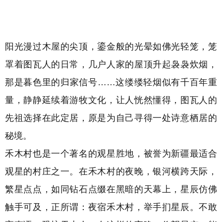
阳光漫过木屋的尖顶，鎏金般的光晕如佛光轻笼，笼
罩着图瓦人的日常，几户人家的屋顶升起袅袅炊烟，
那是暮色里的归家信号……这缕缕轻烟似有千百年重
量，静静延续着游牧文化，让人恍然懂得，图瓦人的
先祖选择在此定居，原是为自己寻得一处诗意栖居的
秘境。
禾木村也是一个著名的观星胜地，被誉为新疆最适合
观星的村庄之一。在禾木村的夜晚，
银河横跨天际，
繁星点点，
如同钻石点缀在黑暗的天幕上
，星辰
仿佛
触手可及，正所谓：
夜宿
禾木村
，
举手扪星辰。不敢