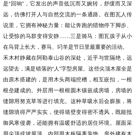
是“回响”，它发出的声音低沉而又婉转，舒缓而又深
远，仿佛打开人与自然交流的一条通路。在图瓦人传
说里，它拥有神秘力量：能让奔跑的猎物停下脚步、
让受惊的马群变得安静……三是骑马：图瓦孩子从小
在马背上长大，赛马、叼羊是节日里最重要的活动。
禾木村静藏在阿勒泰山谷的深处，近乎与世隔绝，远
远望去，满是错落的“人”字型房屋。
这些尖顶木屋全是
由原木搭建的，是用
木头两端挖槽，相互嵌扣，一根
根垒建成的。
外层用一根根圆木镶嵌成房墙，房墙的
缝隙用
努克草
等进行填充。
这种草吸水后会膨胀，将
缝隙填得严严实实，使得墙壁变得密不透风，既能抵
御风寒侵袭，还能拥有温暖舒适的居住环境。屋面采
用尖顶或坡屋顶，内部用木板隔离装饰。房外建有木