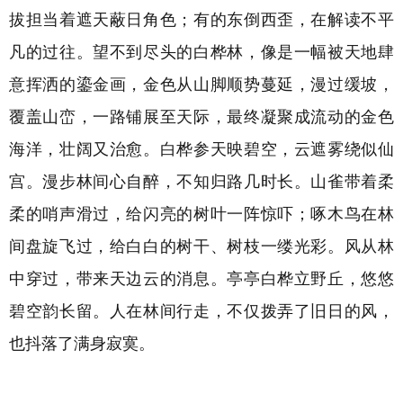
拔担当着遮天蔽日角色；有的东倒西歪，在解读不平
凡的过往。望不到尽头的白桦林，像是一幅被天地肆
意挥洒的鎏金画，金色从山脚顺势蔓延，漫过缓坡，
覆盖山峦，一路铺展至天际，最终凝聚成流动的金色
海洋，壮阔又治愈。
白桦参天映碧空，云遮雾绕似仙
宫。漫步林间心自醉，不知归路几时长。山雀带着柔
柔的哨声滑过，给闪亮的树叶一阵惊吓；啄木鸟在林
间盘旋飞过，给白白的树干、树枝一缕光彩。风从林
中穿过，带来天边云的消息。亭亭白桦立野丘，悠悠
碧空
韵长留。人在林间行走，不仅拨弄了旧日的风，
也抖落了满身寂寞。