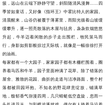
簇，远山在云端下静静守望，斜阳随清风漫舞……
四
季皆如童话
，又好像《指环王》中霍比特人的家园。
清晨醒来，山谷仍被覆于薄雾里，而阳光循着山坡缓
缓攀升，逐一照亮散落的木屋与毡房，袅袅炊烟悠悠
升起，牛羊迈着闲散的步子走出围栏，牧民策马而
行，身影如剪影般掠过天际线，就像是一幅徐徐打开
的油画。
每家都有一个大园子，家家园子都有木栅栏围着，圈
养着马匹和牛羊，园子里面种满了花草。
除了错落的
屋舍、雅致的花园、曲折的走道与洁净路面，整个村
落都被田园环抱。
不知名的野花肆意绽放，铺满草
地，馥郁香气弥漫四周，几只蜻蜓低空盘旋，忽而一
头扎进花丛，与彩蝶追逐嬉戏。偶尔有人骑着马沿着