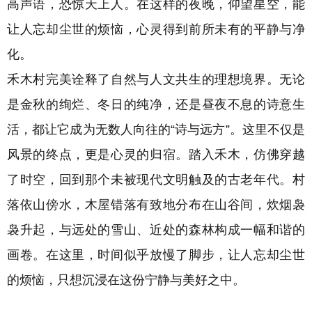
高声语，恐惊天上人。在这样的夜晚，仰望星空，能
让人忘却尘世的烦恼，心灵得到前所未有的平静与净
化。
禾木村完美诠释了自然与人文共生的理想境界。无论
是金秋的绚烂、冬日的纯净，还是昼夜不息的诗意生
活，都让它成为无数人向往的“诗与远方”。这里不仅是
风景的终点，更是心灵的归宿。
踏入禾木，仿佛穿越
了时空，回到那个未被现代文明触及的古老年代。村
落依山傍水，木屋错落有致地分布在山谷间，炊烟袅
袅升起，与远处的雪山、近处的森林构成一幅和谐的
画卷。在这里，时间似乎放慢了脚步，让人忘却尘世
的烦恼，只想沉浸在这份宁静与美好之中。