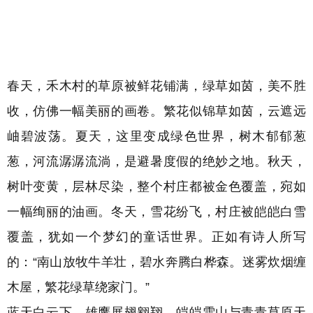
春天，禾木村的草原被鲜花铺满，绿草如茵，美不胜
收，仿佛一幅美丽的画卷。
繁花似锦草如茵，
云遮远
岫碧波荡。
夏天，这里变成绿色世界，树木郁郁葱
葱，河流潺潺流淌，是避暑度假的绝妙之地。秋天，
树叶变黄，层林尽染，整个村庄都被金色覆盖，宛如
一幅绚丽的油画。冬天，雪花纷飞，村庄被皑皑白雪
覆盖，犹如一个梦幻的童话世界。正如有诗人所写
的：“南山放牧牛羊壮，碧水奔腾白桦森。迷雾炊烟缠
木屋，繁花绿草绕家门。”
蓝天白云下，雄鹰展翅翱翔，皑皑雪山与青青草原天