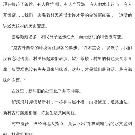
现在搞起了茶馆。有人撑竹 排、有人当导游、有人做水上超市、有人
开饭店……我们一边喝着村民茶博士许木堂的金骏眉红茶，一边听他
讲述无蚊村的历史变迁。
游客渐渐增多，村民日子逐步红火，而无蚊村的特色没有变。
“是古朴自然的环境留住游客的脚步。”许木堂说，“发展了，我们
没有忘记传统。村里搞起婚俗表演、望江茶楼，村里的特色美食水豆
腐、板栗糕也没有失去原来的味道。这些，才是我们最鲜活、最有滋
味的东西。”
在这里，新与旧的处理似乎并不冲突。
泸溪河对岸便是新村，一栋栋两层小楼，白墙黛瓦，道路通达。
新村古村摆渡相连，诗意生活共同向往。
村中漫步，没经当地人指点，竟认不出“穿衣戴帽”后的水文监测
站、林业监测站。