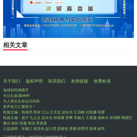
相关文章
关于我们
版权声明
联系我们
友情链接
收费标准
地球村民网携手
今日头条|看神州
为人类生态命运共同体
发声发力汇聚智力！
轮值总编：韩雄亮 郑好 江山 王京忠 赵永光 王启峰 刘亚娜 张爱
轮值主编：成才 孔之众 赵永光 郑能量 郑爽 李婉儿 王勇盛 锡林夫 张旭辉 陶德巴
雅尔 郝好 张傲 韩浩 李真真
公益律师：宋晓江 韩英伟 赵大瑩 梁睿悦 李鹏 韩秀芳 陈维 郝萍