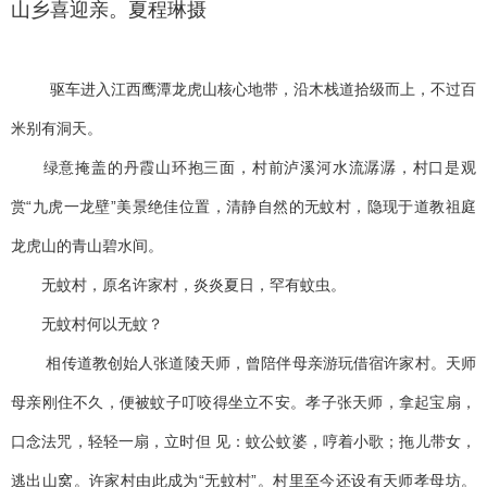
山乡喜迎亲。夏程琳摄
驱车进入江西鹰潭龙虎山核心地带，沿木栈道拾级而上，不过百
米别有洞天。
绿意掩盖的丹霞山环抱三面，村前泸溪河水流潺潺，村口是观
赏“九虎一龙壁”美景绝佳位置，清静自然的无蚊村，隐现于道教祖庭
龙虎山的青山碧水间。
无蚊村，原名许家村，炎炎夏日，罕有蚊虫。
无蚊村何以无蚊？
相传道教创始人张道陵天师，曾陪伴母亲游玩借宿许家村。天师
母亲刚住不久，便被蚊子叮咬得坐立不安。孝子张天师，拿起宝扇，
口念法咒，轻轻一扇，立时但 见：蚊公蚊婆，哼着小歌；拖儿带女，
逃出山窝。许家村由此成为“无蚊村”。村里至今还设有天师孝母坊。