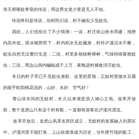
张天师驱蚊孝母的传说，周边男女老少更是无人不知。
传说终归是传说，但村民们说，村子确实少见蚊虫。
因此，人们也给出了不少猜测：一说，村庄依山傍水而建，地势
内高外低，雨水顺势而下，村内积水无处藏身，村外泸溪活水不断，
蚊虫自然无法繁衍生息；二说，村里多植桉树樟树，气味特殊驱散蚊
虫；三说，周边山洞内蝙蝠成千上万，夜晚进村捕食消灭蚊虫。
冬日的村子早已不见蚊虫身影。这里的景致，正如村里做水豆腐
的能手欧阳桃花说的，山好、水好、空气好！
青山绿水间的无蚊村，长久以来便是游人倾心之地。改革开放
前，整个龙虎山只有这个村有船，一直都有游客在泸溪河漂流。
改革开放后，龙虎山风景名胜区成立，无蚊村的发展融入到景区
中。泸溪河里不能打鱼，上山砍柴渐成为历史，当年撑竹筏的船工，