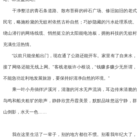
干净整洁的青石条道路、散布苔藓的碎石广场、修旧如旧的老式
民宅，略施粉黛的无蚊村依然古朴自然；巧妙隐藏的污水处理系统、
绕山潜行的网络线缆、悄然挺立的太阳能电池板，拥抱科技的无蚊村
充满生活热情。
“以前只能坐船出门，现在通了公路还能开车。家里有了自来水，
接了网络还能无线上网。”客栈老板许小根说，“钱赚多赚少无所谓，
不能急功近利地发展旅游，要保持好清净自然的环境。”
乘一叶小舟徜徉泸溪河，清澈的河水无声流淌，耳边传来清脆的
鸟鸣和船夫粗犷的歌声，静静欣赏丹霞美景，默默品味悠远宁静，群
山倒影，水天一色……
我在这里生活了一辈子，别的地方都住不惯。别看我年纪大了，