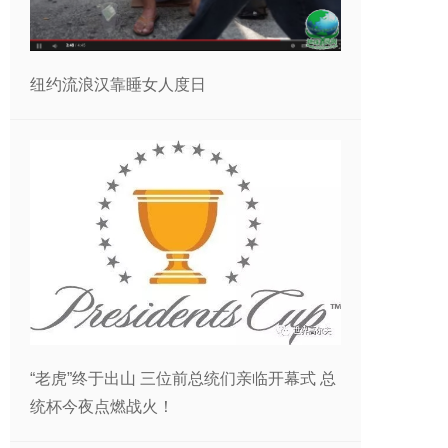
纽约流浪汉靠睡女人度日
“老虎”终于出山 三位前总统们亲临开幕式 总
统杯今夜点燃战火！