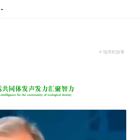
态
# 地球村故事