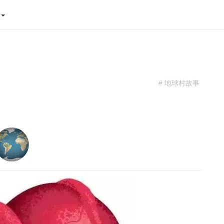
态
# 地球村故事