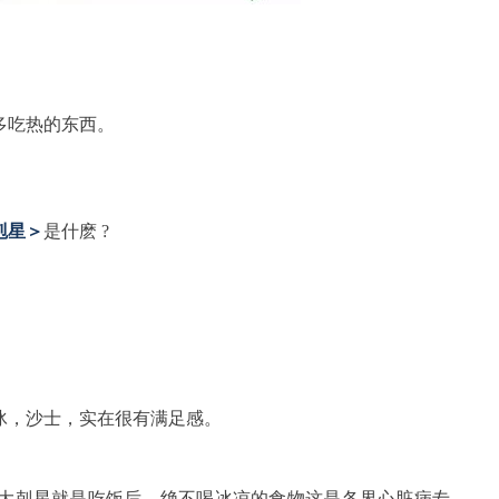
多吃热的东西。
剋星
＞
是什麽 ?
冰，沙士，实在很有满足感。
大剋星就是吃饭后，绝不喝冰凉的食物这是各界心脏病专