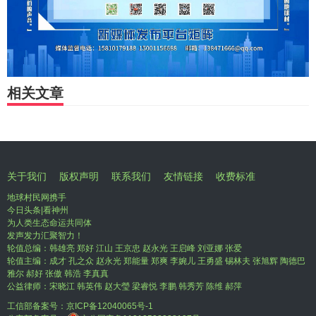
相关文章
关于我们
版权声明
联系我们
友情链接
收费标准
地球村民网携手
今日头条|看神州
为人类生态命运共同体
发声发力汇聚智力！
轮值总编：韩雄亮 郑好 江山 王京忠 赵永光 王启峰 刘亚娜 张爱
轮值主编：成才 孔之众 赵永光 郑能量 郑爽 李婉儿 王勇盛 锡林夫 张旭辉 陶德巴
雅尔 郝好 张傲 韩浩 李真真
公益律师：宋晓江 韩英伟 赵大瑩 梁睿悦 李鹏 韩秀芳 陈维 郝萍
工信部备案号：
京ICP备12040065号-1