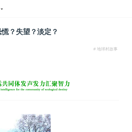
态
恐慌？失望？淡定？
# 地球村故事