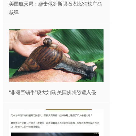
美国航天局：袭击俄罗斯陨石堪比30枚广岛
核弹
“非洲巨蜗牛”硕大如鼠 美国佛州恐遭入侵