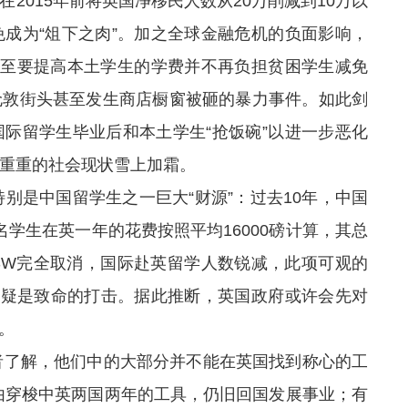
2015年前将英国净移民人数从20万削减到10万以
成为“俎下之肉”。加之全球金融危机的负面影响，
甚至要提高本土学生的学费并不再负担贫困学生减免
伦敦街头甚至发生商店橱窗被砸的暴力事件。如此剑
际留学生毕业后和本土学生“抢饭碗”以进一步恶化
重重的社会现状雪上加霜。
是中国留学生之一巨大“财源”：过去10年，中国
名学生在英一年的花费按照平均16000磅计算，其总
PSW完全取消，国际赴英留学人数锐减，此项可观的
无疑是致命的打击。据此推断，英国政府或许会先对
。
了解，他们中的大部分并不能在英国找到称心的工
由穿梭中英两国两年的工具，仍旧回国发展事业；有