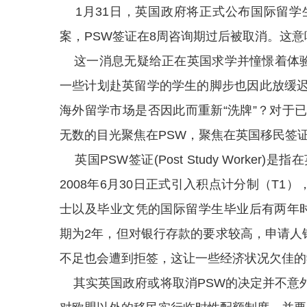
1月31日，英国政府将正式公布国际留学
案，PSW签证在8周咨询期过后被取消。这
这一消息无疑给正在英国求学并憧憬着体验
一些计划赴英留学的学生的脚步也因此放缓
海外留学市场是否因此而重新“洗牌”？对于
无数的目光聚焦在PSW，聚焦在英国移民签
英国PSW签证(Post Study Worke
2008年6月30日正式引入积点计分制（T1
士以及毕业文凭的国际留学生毕业后有两年时
期为2年，但对银行存款的要求较高，申请人
不足也会遭到拒签，这让一些经济状况欠佳的
其实英国政府或将取消PSW的决定并不意