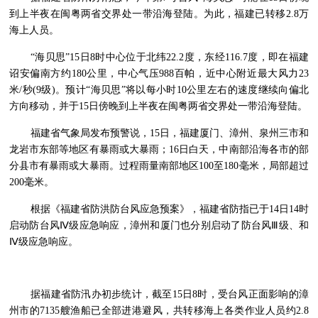
到上半夜在闽粤两省交界处一带沿海登陆。为此，福建已转移2.8万
海上人员。
“海贝思”15日8时中心位于北纬22.2度，东经116.7度，即在福建
诏安偏南方约180公里，中心气压988百帕，近中心附近最大风力23
米/秒(9级)。预计“海贝思”将以每小时10公里左右的速度继续向偏北
方向移动，并于15日傍晚到上半夜在闽粤两省交界处一带沿海登陆。
福建省气象局发布预警说，15日，福建厦门、漳州、泉州三市和
龙岩市东部等地区有暴雨或大暴雨；16日白天，中南部沿海各市的部
分县市有暴雨或大暴雨。过程雨量南部地区100至180毫米，局部超过
200毫米。
根据《福建省防洪防台风应急预案》，福建省防指已于14日14时
启动防台风Ⅳ级应急响应，漳州和厦门也分别启动了防台风Ⅲ级、和
Ⅳ级应急响应。
据福建省防汛办初步统计，截至15日8时，受台风正面影响的漳
州市的7135艘渔船已全部进港避风，共转移海上各类作业人员约2.8