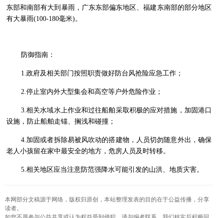
东部和南部有大到暴雨，广东东部偏东地区、福建东南部的部分地区
有大暴雨(100-180毫米)。
防御指南：
1.政府及相关部门按照职责做好防台风抢险应急工作；
2.停止室内外大型集会和高空等户外危险作业；
3.相关水域水上作业和过往船舶采取积极的应对措施，加固港口
设施，防止船舶走锚、搁浅和碰撞；
4.加固或者拆除易被风吹动的搭建物，人员切勿随意外出，确保
老人小孩留在家中最安全的地方，危房人员及时转移。
5.相关地区应当注意防范强降水可能引发的山洪、地质灾害。
本网部分文稿源于网络，版权归原创，本站整理发表的目的在于公益传播，分享
读者。
如您不愿参与公益共享或认为权益受到侵犯，请与编者联系，我们核实后积极回