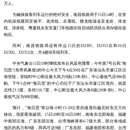
万人。
为确保旅客列车运行的绝对安全，南昌铁路局于15日14时，在管
内杭深线莆田至饶平、龙漳线、永莆线、赣龙线瑞金至龙岩、漳龙
线、漳泉线、鹰厦线永安至厦门等线路区段启动防洪防台风Ⅳ级应急
响应。
同时，南昌铁路局还将停运15日的D2305、D2353次和16日
D2302、D2352次，共4趟动车组列车。
中央气象台15日18时继续发布台风蓝色预警：今年第7号台风“海
贝思”(热带风暴级)的中心今天下午4点50分在广东省汕头市濠江区沿
海登陆，登陆时中心附近最大风力9级(23米/秒)，中心最低气压986百
帕。下午5点钟“海贝思”的中心仍位于广东汕头市濠江区境内，就是
北纬23.3度、东经116.7度，中心附近最大风力有8级(20米/秒)，中心
最低气压为988百帕。
预计，“海贝思”将以每小时15-20公里的速度向偏北转东北方向
移动，强度逐渐减弱。15日20时至16日20时，南海东北部海面、福建
中南部沿海、广东东部沿海、台湾海峡将有6-7级大风，部分海域或
地区的风力有8级，阵风可达9级；广东东部、福建南部和东部、台湾