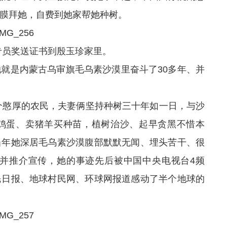
膜拜她，自费到她家帮她种树。
专员奖送证书到殷玉珍家里。
是内蒙古乌审旗毛乌素沙漠里奋斗了30多年、并
个憨厚的农民，夫妻俩坚持种树三十年如一日，与沙
鸡蛋、卖猪羊买种苗，植树治沙、起早贪黑不惜本
当年她深居毛乌素沙漠腹部默默无闻、埋头苦干、很
现并推介宣传，她的事迹先后被中国中央电视台4频
民日报、地球村民网、环球网报道感动了半个地球的