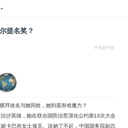
态
尔提名奖？
# 生态中国
膜拜改名与她同姓，她到底有啥魔力？
沙英雄，她在联合国防治荒漠化公约第13次大会
莫妮卡巴布女士接见、说她了不起，中国国务院副总