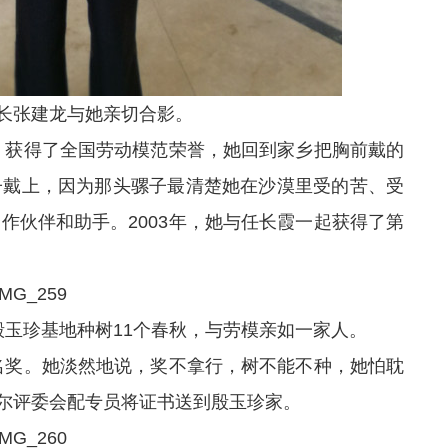
长张建龙与她亲切合影。
，获得了全国劳动模范荣誉，她回到家乡把胸前戴的
子戴上，因为那头骡子最清楚她在沙漠里受的苦、受
作伙伴和助手。2003年，她与任长霞一起获得了第
殷玉珍基地种树11个春秋，与劳模亲如一家人。
名奖。她淡然地说，奖不拿行，树不能不种，她怕耽
贝尔评委会配专员将证书送到殷玉珍家。