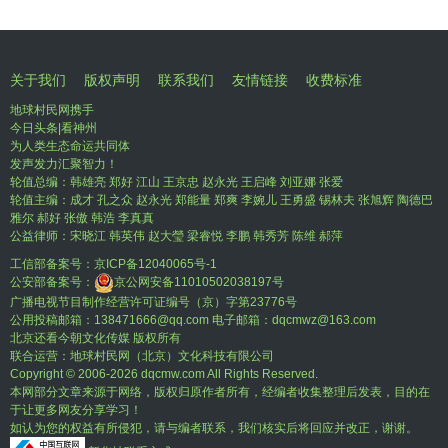
关于我们
版权声明
联系我们
友情链接
收费标准
地球村民网携手
今日头条|看神州
为人类生态命运共同体
发声发力汇聚智力！
轮值总编：韩雄亮 郑好 江山 王京忠 赵永光 王启峰 刘亚娜 张爱
轮值主编：成才 孔之众 赵永光 郑能量 郑爽 李婉儿 王勇盛 锡林夫 张旭辉 陶德巴
雅尔 郝好 张傲 韩浩 李真真
公益律师：宋晓江 韩英伟 赵大瑩 梁睿悦 李鹏 韩秀芳 陈维 郝萍
工信部备案号：
京ICP备12040065号-1
公安部备案号：
京公网安备11010502038197号
广播电视节目制作经营许可证编号（京）字第23776号
公用投稿邮箱：138471666@qq.com 电子邮箱：dqcmwz@163.com
北京还看今朝文化传媒 版权所有
联合运营：地球村民网（北京）文化科技有限公司
Copyright © 2006-
2026 dqcmw.com All Rights Reserved.
本网部分文章来源于网络，版权归原作者所有，经编者收集整理后发表，目的在
于让更多网友分享学习！
如认为您的权益有所侵犯，请与编者联系，我们核实后将回应并改正，谢谢。