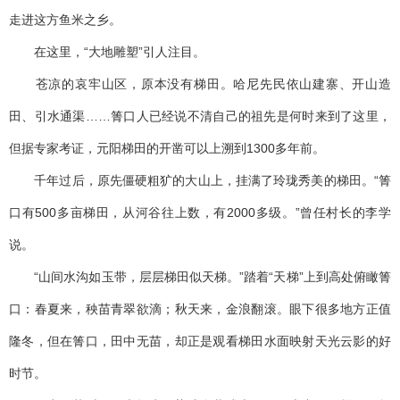
走进这方鱼米之乡。
在这里，“大地雕塑”引人注目。
苍凉的哀牢山区，原本没有梯田。哈尼先民依山建寨、开山造
田、引水通渠……箐口人已经说不清自己的祖先是何时来到了这里，
但据专家考证，元阳梯田的开凿可以上溯到1300多年前。
千年过后，原先僵硬粗犷的大山上，挂满了玲珑秀美的梯田。“箐
口有500多亩梯田，从河谷往上数，有2000多级。”曾任村长的李学
说。
“山间水沟如玉带，层层梯田似天梯。”踏着“天梯”上到高处俯瞰箐
口：春夏来，秧苗青翠欲滴；秋天来，金浪翻滚。眼下很多地方正值
隆冬，但在箐口，田中无苗，却正是观看梯田水面映射天光云影的好
时节。