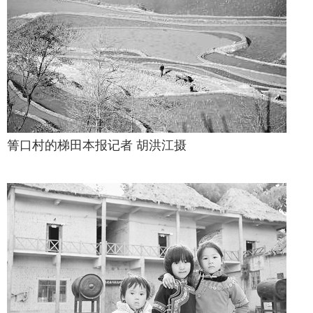
箐口村的梯田本报记者 胡洪江摄