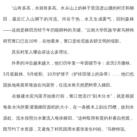
“山有多高，水就有多高。水从山上的林子里流进山腰的村庄和梯
田，最后汇入山脚下的河流。河谷干热，水又生成雾气，回到森林
——这就是梯田历经千年仍能耕种的关键。”云南大学民族学家马翀炜
研究箐口已近10年，在他看来，箐口是哈尼族农耕文明的缩影。
其实村里人哪会讲这么多理论。
外界的冲击越来越大，他们仍年复一年因循节令：农历2月撒秧、
3月底栽秧、9月收割、10月铲埂子（铲掉田埂上的杂草）……他们也
固执地将粪草堆放在沟渠旁，任流水将天然肥料带入梯田。
在修建水泥沟渠开始推行前，箐口曾流行“刻木分水”，就是根据
每条水沟所要灌溉梯田面积的大小，在一条横木上刻出凹槽，放到水
源处。流水按照分水量流入每块梯田。“这种取用有度的朴素自然观，
既节约了水资源，又避免了村民因用水紧张发生纠纷。”马翀炜说。