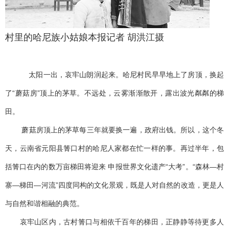
村里的哈尼族小姑娘本报记者 胡洪江摄
太阳一出，哀牢山朗润起来。哈尼村民早早地上了房顶，换起
了“蘑菇房”顶上的茅草。不远处，云雾渐渐散开，露出波光粼粼的梯
田。
蘑菇房顶上的茅草每三年就要换一遍，政府出钱。所以，这个冬
天，云南省元阳县箐口村的哈尼人家都在忙一样的事。再过半年，包
括箐口在内的数万亩梯田将迎来 申报世界文化遗产“大考”。“森林—村
寨—梯田—河流”四度同构的文化景观，既是人对自然的改造，更是人
与自然和谐相融的典范。
哀牢山区内，古村箐口与相依千百年的梯田，正静静等待更多人