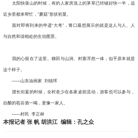
太阳快落山的时候，有的人家房顶上的茅草已经铺好快一半，远
近乡里都来帮忙，“蘑菇”形状初显。
面对即将到来的申遗“大考”，箐口最想展示的就是这人与人、人
与自然和谐相处的生动图景。
我的心留在了这里。梯田与山涧、村寨浑然一体，似乎原本就是
这个样子。
——山东油画家 刘镇珲
摆长街宴的时候，全村老少在各家桌前流动，游客也可以参与，
自酿的苞谷酒一喝，更像一家人。
——村民 李正林
本报记者 张 帆 胡洪江 编辑：孔之众