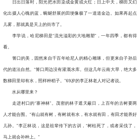
日出日落时，阳光把水田染成金黄或火红；日上中天，梯田又幻
化出摄人心魄的蓝，蜿蜒舒展的田埂像极了一道道金边。如果再起点
儿雾，那就真是天上的街市了。
李学说，哈尼梯田是“流光溢彩的大地雕塑”，一年四季，都有得
看。
箐口的美，固然来自千百年哈尼人的精心雕琢，但更来自子孙后
代的道法自然。“箐口周边没有灌溉水库。但这几年云南大旱，绝大多
数梯田里却有水，照样种稻子。”69岁的李正林老人对记者说。
水从哪里来？
走进村口的“寨神林”。茂密的林子遮天蔽日，上百年的古树要两
人才能合围。“有山就有树，有树就有水，有水就有田，有田才能养好
儿孙。”李正林说，这是祖辈传下的古训，“树枯死了，或者采伐了，
马上就会补种上。”