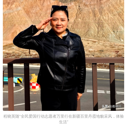
程晓英随“全民爱国行动志愿者万里行在新疆百里丹霞地貌采风，体验
生活”