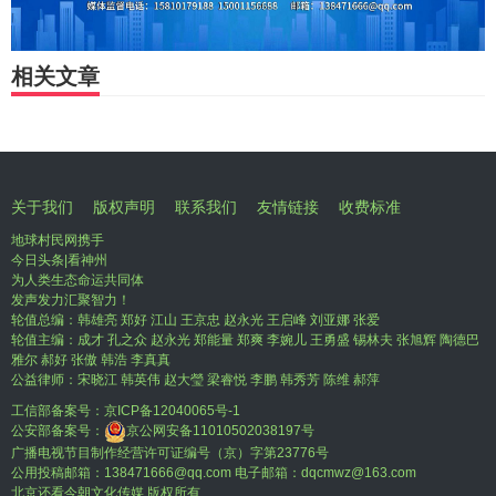
相关文章
关于我们
版权声明
联系我们
友情链接
收费标准
地球村民网携手
今日头条|看神州
为人类生态命运共同体
发声发力汇聚智力！
轮值总编：韩雄亮 郑好 江山 王京忠 赵永光 王启峰 刘亚娜 张爱
轮值主编：成才 孔之众 赵永光 郑能量 郑爽 李婉儿 王勇盛 锡林夫 张旭辉 陶德巴
雅尔 郝好 张傲 韩浩 李真真
公益律师：宋晓江 韩英伟 赵大瑩 梁睿悦 李鹏 韩秀芳 陈维 郝萍
工信部备案号：
京ICP备12040065号-1
公安部备案号：
京公网安备11010502038197号
广播电视节目制作经营许可证编号（京）字第23776号
公用投稿邮箱：138471666@qq.com 电子邮箱：dqcmwz@163.com
北京还看今朝文化传媒 版权所有