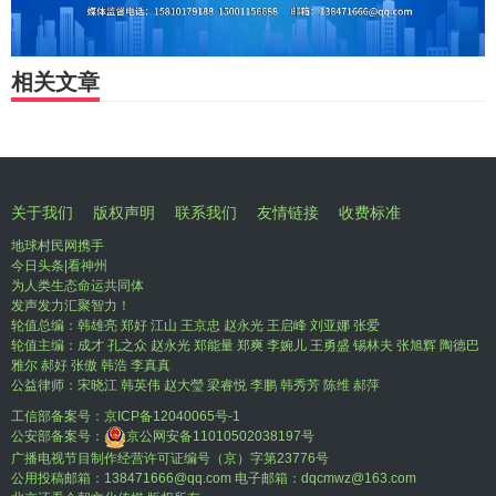
相关文章
关于我们
版权声明
联系我们
友情链接
收费标准
地球村民网携手
今日头条|看神州
为人类生态命运共同体
发声发力汇聚智力！
轮值总编：韩雄亮 郑好 江山 王京忠 赵永光 王启峰 刘亚娜 张爱
轮值主编：成才 孔之众 赵永光 郑能量 郑爽 李婉儿 王勇盛 锡林夫 张旭辉 陶德巴
雅尔 郝好 张傲 韩浩 李真真
公益律师：宋晓江 韩英伟 赵大瑩 梁睿悦 李鹏 韩秀芳 陈维 郝萍
工信部备案号：
京ICP备12040065号-1
公安部备案号：
京公网安备11010502038197号
广播电视节目制作经营许可证编号（京）字第23776号
公用投稿邮箱：138471666@qq.com 电子邮箱：dqcmwz@163.com