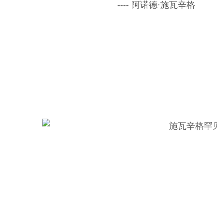
---- 阿诺德·施瓦辛格