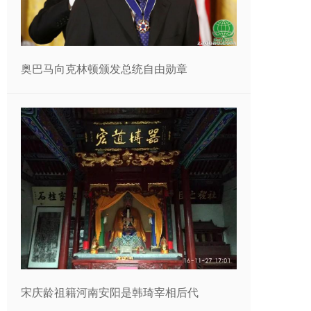
奥巴马向克林顿颁发总统自由勋章
宋庆龄祖籍河南安阳是韩琦宰相后代