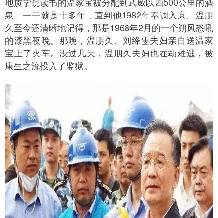
地质学院读书的温家宝被分配到武威以西500公里的酒
泉，一干就是十多年，直到他1982年奉调入京。温朋
久至今还清晰地记得，那是1968年2月的一个朔风怒吼
的漆黑夜晚。那晚，温朋久、刘绛雯夫妇亲自送温家
宝上了火车。没过几天，温朋久夫妇也在劫难逃，被
康生之流投入了监狱。