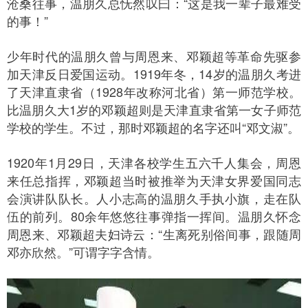
沧桑往事，温朋久总怃然叹曰：“这是我一辈子最难受
的事！”
少年时代的温朋久曾与周恩来、邓颖超等革命先驱参
加天津反日爱国运动。1919年冬，14岁的温朋久考进
了天津直隶省（1928年改称河北省）第一师范学校。
比温朋久大1岁的邓颖超则是天津直隶省第一女子师范
学校的学生。不过，那时邓颖超的名字还叫“邓文淑”。
1920年1月29日，天津各校学生五六千人集会，周恩
来任总指挥，邓颖超当时被推举为天津女界爱国同志
会演讲队队长。人小志高的温朋久手执小旗，走在队
伍的前列。80余年悠悠往事弹指一挥间。温朋久怀念
周恩来、邓颖超夫妇诗云：“生离死别俗间事，跟随周
邓亦欣然。”可谓字字含情。