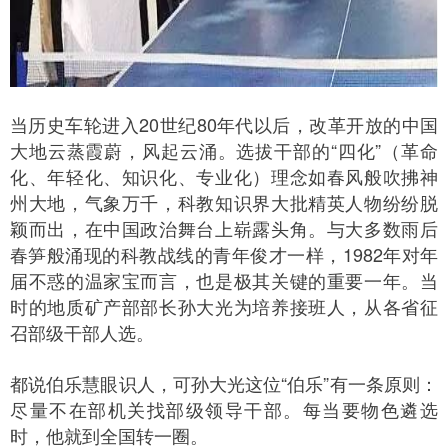
当历史车轮进入20世纪80年代以后，改革开放的中国
大地云蒸霞蔚，风起云涌。选拔干部的“四化”（革命
化、年轻化、知识化、专业化）理念如春风般吹拂神
州大地，气象万千，科教知识界大批精英人物纷纷脱
颖而出，在中国政治舞台上崭露头角。与大多数雨后
春笋般涌现的科教战线的青年俊才一样，1982年对年
届不惑的温家宝而言，也是极其关键的重要一年。当
时的地质矿产部部长孙大光为培养接班人，从各省征
召部级干部人选。
都说伯乐慧眼识人，可孙大光这位“伯乐”有一条原则：
尽量不在部机关找部级领导干部。每当要物色遴选
时，他就到全国转一圈。