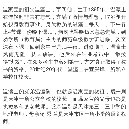
温家宝的祖父温瀛士，字阆仙，生于1895年。温瀛士
在年轻时非常有志气，充满了激情与理想，17岁即开
始投身教育事业。身为教员的温瀛士每天上、下午各
上4节课。傍晚下课后，匆匆吃罢晚饭又急急进城，到
劝学所（教育局）主办的师范单级教学班进修。及至
深夜下课，回到家中已是后半夜。进修期间，温瀛士
风雨无阻，从未缺课。他后来在结业考试中一举拔
得“头筹”，在众多考生中名列第一，方才真正取得了教
书的资格。20世纪20年代，温瀛士在宜兴埠一所私立
学校任校长。
温瀛士的弟弟温瀛阶，也就是温家宝的叔祖，后来则
是天津一所公立学校的校长。而温家宝的父母也都是
执教多年的老教师。父亲温刚是天津第三十三中学的
地理老师，母亲杨 秀 兰是天津市区一所小学的语文教
师。