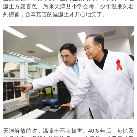
瀛士方露喜色。后来天津县小学会考，少年温朋久名
列榜首，含辛菇苦的温瀛士才开心地笑了。
天津解放前夕，温瀛士不幸被害。40多年后，每忆及