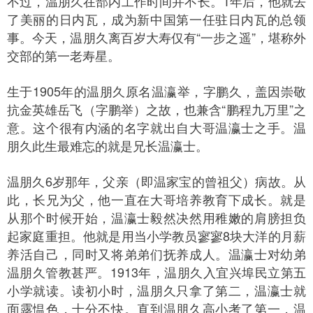
不过，温朋久在部内工作时间并不长。1年后，他就去
了美丽的日内瓦，成为新中国第一任驻日内瓦的总领
事。今天，温朋久离百岁大寿仅有“一步之遥”，堪称外
交部的第一老寿星。
生于1905年的温朋久原名温瀛举，字鹏久，盖因崇敬
抗金英雄岳飞（字鹏举）之故，也兼含“鹏程九万里”之
意。这个很有内涵的名字就出自大哥温瀛士之手。温
朋久此生最难忘的就是兄长温瀛士。
温朋久6岁那年，父亲（即温家宝的曾祖父）病故。从
此，长兄为父，他一直在大哥培养教育下成长。就是
从那个时候开始，温瀛士毅然决然用稚嫩的肩膀担负
起家庭重担。他就是用当小学教员寥寥8块大洋的月薪
养活自己，同时又将弟弟们抚养成人。温瀛士对幼弟
温朋久管教甚严。1913年，温朋久入宜兴埠民立第五
小学就读。读初小时，温朋久只拿了第二，温瀛士就
面露愠色，十分不快。直到温朋久高小考了第一，温