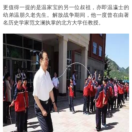
更值得一提的是温家宝的另一位叔祖，亦即温瀛士的
幼弟温朋久老先生。解放战争期间，他一度曾在由著
名历史学家范文澜执掌的北方大学任教授。