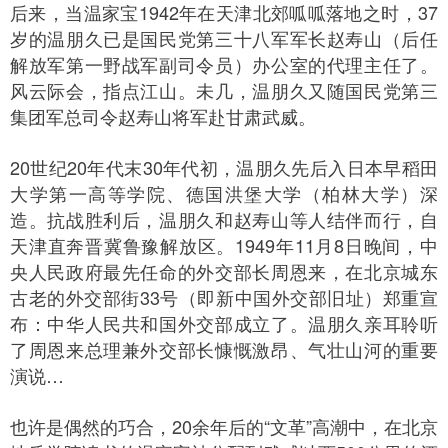
后来，当温家宝1942年在天津北郊呱呱落地之时，37
岁的温朋久已是国民党第三十八军军长赵寿山（后任
解放军第一野战军副司令员）办公室的代理主任了。
风云际会，指点江山。未几，温朋久又随国民党第三
集团军总司令赵寿山将军赴甘肃武威。
20世纪20年代末30年代初，温朋久先后入日本早稻田
大学第一高等学院、德国洪堡大学（柏林大学）深
造。抗战胜利后，温朋久和赵寿山等人结伴而行，自
天津直奔晋冀鲁豫解放区。1949年11月8日晚间，中
央人民政府最先任命的外交部长周恩来，在北京城东
古老的外交部街33号（即新中国外交部旧址）郑重宣
布：中华人民共和国外交部成立了。温朋久亲耳聆听
了周恩来总理兼外交部长慷慨激昂、气壮山河的重要
演说…
也许是偶然的巧合，20余年后的“文革”高潮中，在北京