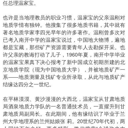
任总理温家宝。
也许是当地理教员的职业习惯，温家宝的父亲温刚对
地质学情有独钟。他搜集了很多地质书籍，其中就有
著名地质学家李四光早年的许多著作。温刚曾多次对
已考入南开中学的温家宝说过，中国地大物博，遍地
都是宝藏，那些矿产资源需要青年人去勘探开采。也
许父亲的教诲打动了儿子，1960年夏，南开中学毕业
的温家宝果真下决心报考了新中国成立初期所建的北
京地质学院（现为中国地质大学），并被地质矿产一
系——地质测量及找矿专业所录取，从此与地质矿产
结缘达四分之一世纪。
在平林漠漠、黄沙漫漫的大西北，温家宝从甘肃地质
局酒泉地质力学队的一名普通技术员，一直擢升到甘
肃地质局副局长。在此期间，他有缘结识了毕业于兰
州大学地理系的兰州姑娘张 莉。20世纪70年代初，两