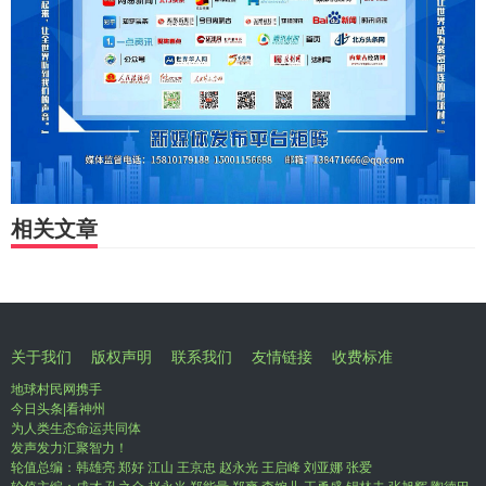
相关文章
关于我们
版权声明
联系我们
友情链接
收费标准
地球村民网携手
今日头条|看神州
为人类生态命运共同体
发声发力汇聚智力！
轮值总编：韩雄亮 郑好 江山 王京忠 赵永光 王启峰 刘亚娜 张爱