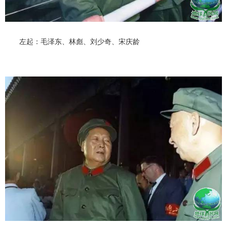
左起：毛泽东、林彪、刘少奇、宋庆龄