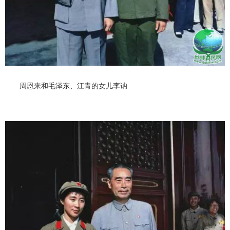
周恩来和毛泽东、江青的女儿李讷