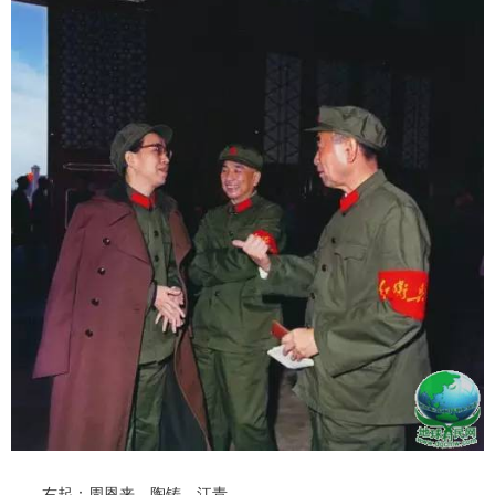
右起：周恩来、陶铸、江青