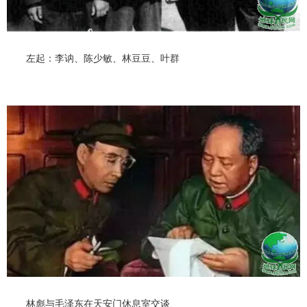
左起：李讷、陈少敏、林豆豆、叶群
林彪与毛泽东在天安门休息室交谈