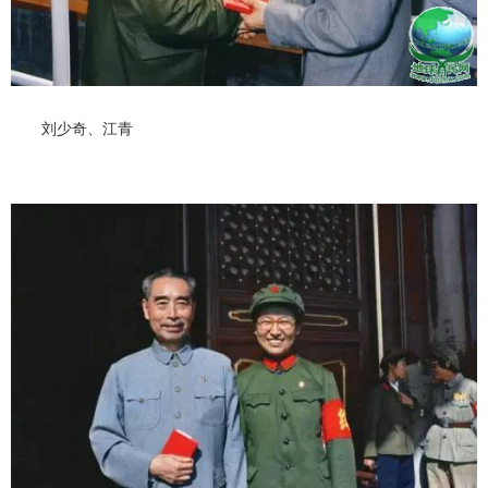
刘少奇、江青