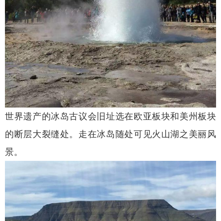
世界遗产的冰岛古议会旧址选在欧亚板块和美州板块
的断层大裂缝处。走在冰岛随处可见火山湖之美丽风
景。