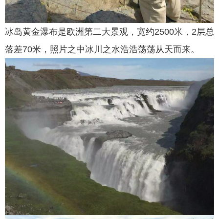
冰岛黄金瀑布是欧洲第二大景观，宽约2500米，2层总
落差70米，照片之中冰川之水浩浩荡荡从天而来。