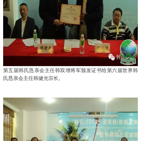
第五届韩氏恳亲会主任韩双增将军颁发证书给第六届世界韩
氏恳亲会主任韩健光宗长。