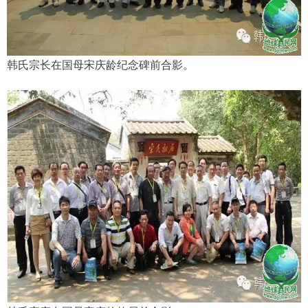
韩氏宗长在国母宋庆龄纪念碑前合影。