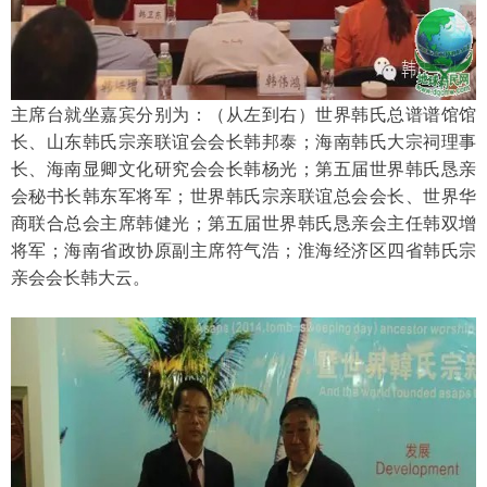
主席台就坐嘉宾分别为：（从左到右）世界韩氏总谱谱馆馆
长、山东韩氏宗亲联谊会会长韩邦泰；海南韩氏大宗祠理事
长、海南显卿文化研究会会长韩杨光；第五届世界韩氏恳亲
会秘书长韩东军将军；世界韩氏宗亲联谊总会会长、世界华
商联合总会主席韩健光；第五届世界韩氏恳亲会主任韩双增
将军；海南省政协原副主席符气浩；淮海经济区四省韩氏宗
亲会会长韩大云。