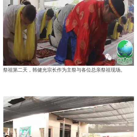
祭祖第二天，韩健光宗长作为主祭与各位总亲祭祖现场。