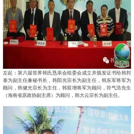
左起：第六届世界韩氏恳亲会组委会成立并颁发证书给韩邦
泰为副主任兼秘书长，韩阳光宗长为副主任，韩东军将军为
顾问，韩健光宗长为主任，韩双增将军为顾问，符气浩先生
（海南省原政协副主席）为顾问，韩大云宗长为副主任。