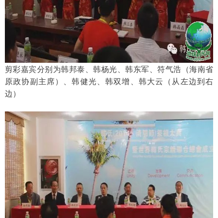
剪彩嘉宾分别为韩邦泰、韩杨光、韩东军、
符气浩（海南省
原政协副主席）
、韩健光、韩双增、韩大云（从左边到右
边）