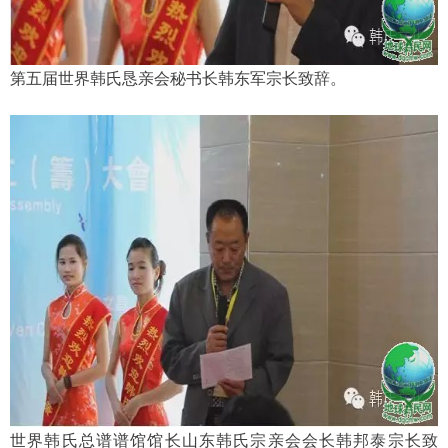
第五届世界韩氏恳亲会秘书长韩东军宗长致辞。
世界韩氏总谱谱馆馆长山东韩氏宗亲会会长韩邦泰宗长致