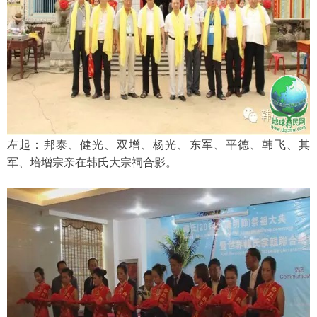
左起：邦泰、健光、双增、杨光、东军、平德、韩飞、其
军、培增宗亲在韩氏大宗祠合影。