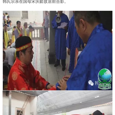
韩氏宗亲在国母宋庆龄故居前合影。