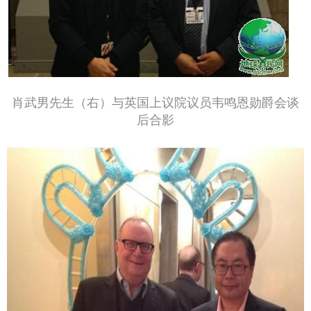
肖武男先生（右）与英国上议院议员韦鸣恩勋爵会谈
后合影