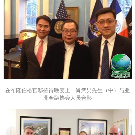
在布隆伯格官邸招待晚宴上，肖武男先生（中）与亚
洲金融协会人员合影