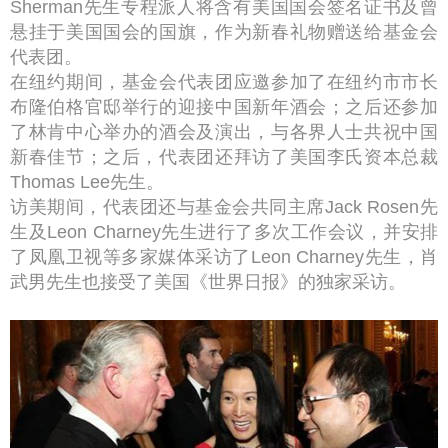
Sherman先生专程派人将含有美国国会签名证书及曾
悬挂于美国国会的国旗，作为新春礼物赠送给基金会
代表团。
在纽约期间，基金会代表团应邀参加了在纽约市市长
布隆伯格官邸举行的迎接中国新年酒会；之后还参加
了林肯中心举办的酒会及演出，与各界人士共祝中国
新春佳节；之后，代表团还拜访了美国李氏资本总裁
Thomas Lee先生。
访美期间，代表团还与基金会共同主席Jack Rosen先
生及Leon Charney先生进行了多次工作会议，并安排
了凤凰卫视等多家媒体采访了Leon Charney先生，肖
武男先生也接受了美国《世界日报》的独家采访。