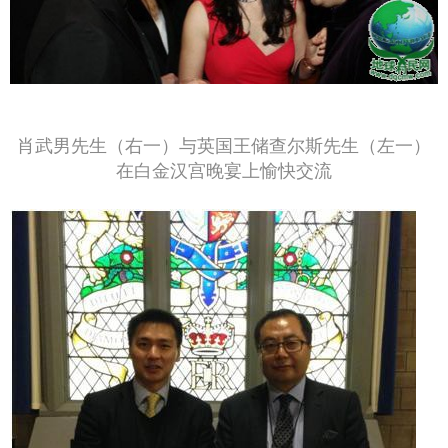
肖武男先生（右一）与英国王储查尔斯先生（左一）
在白金汉宫晚宴上愉快交流