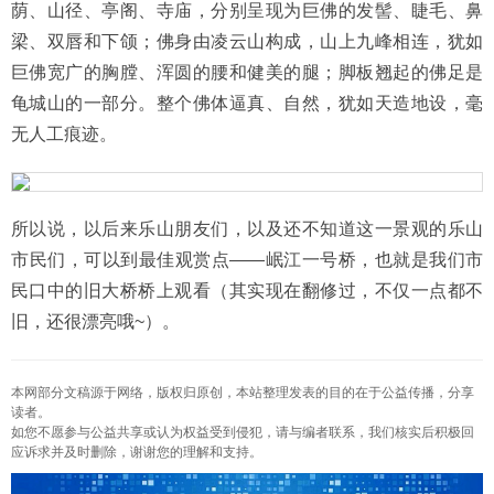
荫、山径、亭阁、寺庙，分别呈现为巨佛的发髻、睫毛、鼻
梁、双唇和下颌；佛身由凌云山构成，山上九峰相连，犹如
巨佛宽广的胸膛、浑圆的腰和健美的腿；脚板翘起的佛足是
龟城山的一部分。整个佛体逼真、自然，犹如天造地设，毫
无人工痕迹。
所以说，以后来乐山朋友们，以及还不知道这一景观的乐山
市民们，可以到最佳观赏点——岷江一号桥，也就是我们市
民口中的旧大桥桥上观看（其实现在翻修过，不仅一点都不
旧，还很漂亮哦~）。
本网部分文稿源于网络，版权归原创，本站整理发表的目的在于公益传播，分享
读者。
如您不愿参与公益共享或认为权益受到侵犯，请与编者联系，我们核实后积极回
应诉求并及时删除，谢谢您的理解和支持。