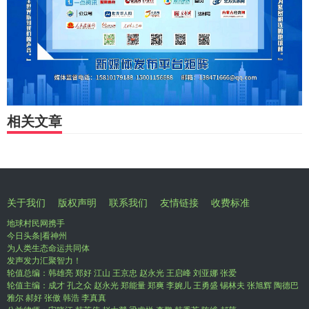
相关文章
关于我们
版权声明
联系我们
友情链接
收费标准
地球村民网携手
今日头条|看神州
为人类生态命运共同体
发声发力汇聚智力！
轮值总编：韩雄亮 郑好 江山 王京忠 赵永光 王启峰 刘亚娜 张爱
轮值主编：成才 孔之众 赵永光 郑能量 郑爽 李婉儿 王勇盛 锡林夫 张旭辉 陶德巴
雅尔 郝好 张傲 韩浩 李真真