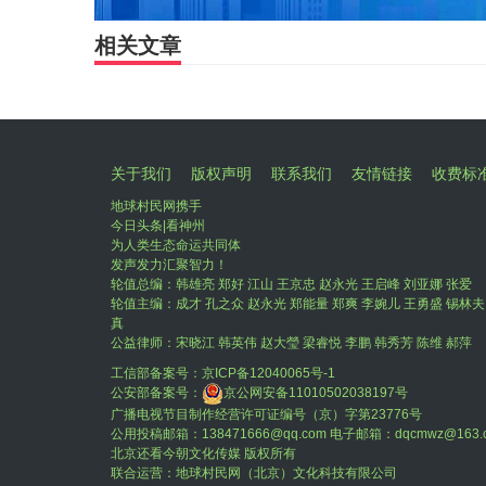
相关文章
关于我们
版权声明
联系我们
友情链接
收费标
地球村民网携手
今日头条|看神州
为人类生态命运共同体
发声发力汇聚智力！
轮值总编：韩雄亮 郑好 江山 王京忠 赵永光 王启峰 刘亚娜 张爱
轮值主编：成才 孔之众 赵永光 郑能量 郑爽 李婉儿 王勇盛 锡林夫
真
公益律师：宋晓江 韩英伟 赵大瑩 梁睿悦 李鹏 韩秀芳 陈维 郝萍
工信部备案号：
京ICP备12040065号-1
公安部备案号：
京公网安备11010502038197号
广播电视节目制作经营许可证编号（京）字第23776号
公用投稿邮箱：138471666@qq.com 电子邮箱：dqcmwz@163.
北京还看今朝文化传媒 版权所有
联合运营：地球村民网（北京）文化科技有限公司