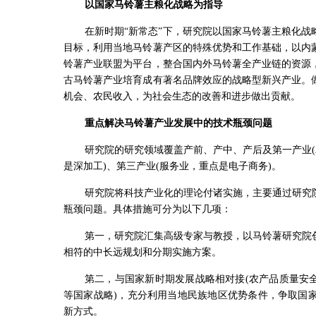
以国家马铃薯主粮化战略为指导
在新时期“新常态”下，研究院以国家马铃薯主粮化
目标，利用当地马铃薯产区的特殊优势和工作基础，以内
铃薯产业联盟为平台，整合国内外马铃薯全产业链的资源
古马铃薯产业培育成有著名品牌效应的战略型新兴产业。
机会、农民收入，为社会生态的改善和进步做出贡献。
重点解决马铃薯产业发展中的技术瓶颈问题
研究院的研究领域覆盖产前、产中、产后及第一产业(
是深加工)、第三产业(服务业，重点是电子商务)。
研究院将科技产业化的理论付诸实施，主要通过研究
瓶颈问题。具体措施可分为以下几项：
第一，研究院汇集高级专家与教授，以马铃薯研究院
相符的中长远规划和分期实施方案。
第二，与国家新时期发展战略相对接(农产品质量安
等国家战略)，充分利用当地民族地区优势条件，争取国
新方式。