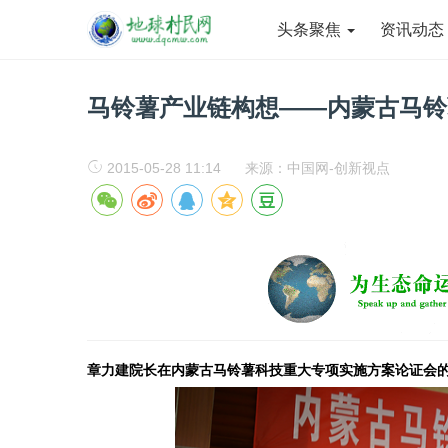
头条聚焦
资讯动
马铃薯产业链构想——内蒙古马铃
2015-05-28 11:14
来源：中国网-创新视点
章力建院长在内蒙古马铃薯科技重大专项实施方案论证会