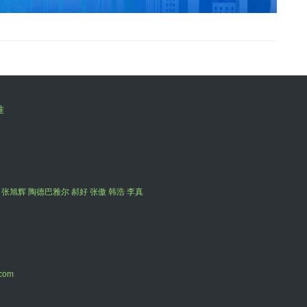
准
 张旭辉 陶德巴雅尔 郝好 张傲 韩浩 李真
com