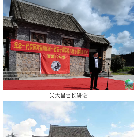
吴大昌台长讲话