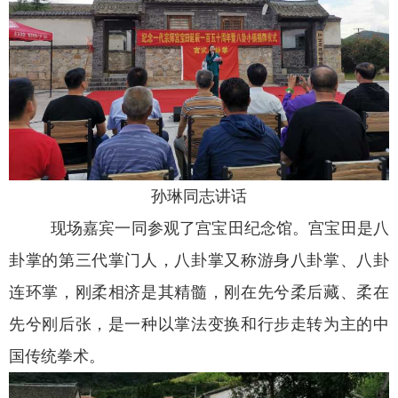
孙琳同志讲话
现场嘉宾一同参观了宫宝田纪念馆。宫宝田是八
卦掌的第三代掌门人，八卦掌又称游身八卦掌、八卦
连环掌，刚柔相济是其精髓，刚在先兮柔后藏、柔在
先兮刚后张，是一种以掌法变换和行步走转为主的中
国传统拳术。