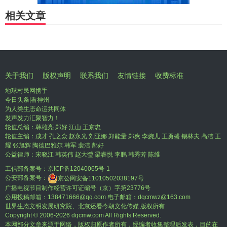
相关文章
关于我们
版权声明
联系我们
友情链接
收费标准
地球村民网携手
今日头条|看神州
为人类生态命运共同体
发声发力汇聚智力！
轮值总编：韩雄亮 郑好 江山 王京忠
轮值主编：成才 孔之众 赵永光 刘亚娜 郑能量 郑爽 李婉儿 王勇盛 锡林夫 高洁 王
耀 张旭辉 陶德巴雅尔 韩军 裴洁 郝好
公益律师：宋晓江 韩英伟 赵大瑩 梁睿悦 李鹏 韩秀芳 陈维
工信部备案号：
京ICP备12040065号-1
公安部备案号：
京公网安备11010502038197号
广播电视节目制作经营许可证编号（京）字第23776号
公用投稿邮箱：138471666@qq.com 电子邮箱：dqcmwz@163.com
世界生态文明发展研究院、北京还看今朝文化传媒 版权所有
Copyright © 2006-
2026 dqcmw.com All Rights Reserved.
本网部分文章来源于网络，版权归原作者所有，经编者收集整理后发表，目的在