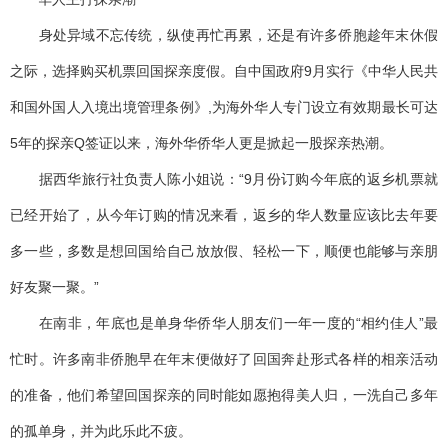
身处异域不忘传统，纵使再忙再累，还是有许多侨胞趁年末休假
之际，选择购买机票回国探亲度假。自中国政府9月实行《中华人民共
和国外国人入境出境管理条例》,为海外华人专门设立有效期最长可达
5年的探亲Q签证以来，海外华侨华人更是掀起一股探亲热潮。
据西华旅行社负责人陈小姐说：“9月份订购今年底的返乡机票就
已经开始了，从今年订购的情况来看，返乡的华人数量应该比去年要
多一些，多数是想回国给自己放放假、轻松一下，顺便也能够与亲朋
好友聚一聚。”
在南非，年底也是单身华侨华人朋友们一年一度的“相约佳人”最
忙时。许多南非侨胞早在年末便做好了回国奔赴形式各样的相亲活动
的准备，他们希望回国探亲的同时能如愿抱得美人归，一洗自己多年
的孤单身，并为此乐此不疲。