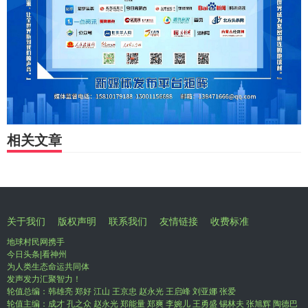
相关文章
关于我们
版权声明
联系我们
友情链接
收费标准
地球村民网携手
今日头条|看神州
为人类生态命运共同体
发声发力汇聚智力！
轮值总编：韩雄亮 郑好 江山 王京忠 赵永光 王启峰 刘亚娜 张爱
轮值主编：成才 孔之众 赵永光 郑能量 郑爽 李婉儿 王勇盛 锡林夫 张旭辉 陶德巴