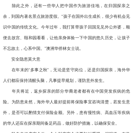
除此之外，还有一些华人把中国作为旅游佳地，在归国探亲之
余，到国内著名景点旅游度假。“孩子在国外出生成长，很少有机会见
识中国的传统文化。今年过年，我打算带孩子回国见见外公外婆，顺
便去故宫、颐和园看看，让他亲身体验一下中国的悠久历史，让孩子
不忘故土，心系中国。”澳洲华侨林女士说。
安全隐患莫大意
在年末的“多事之秋”，无论是坚守岗位，还是归国探亲，海外华
人们都应保持清醒头脑，凡事提早规划，谨防意外发生。
年关将近，返乡探亲的部分华裔老者都有在中国突发疾病的危
险。为防患未然，海外华人最好提前将保险事宜咨询清楚，若发生意
外，是否可以酌情支付保险金额。另外，患有慢性病、高血压等疾病
的华人还应在探亲期间备足药品，做好防护措施，以确保安全。