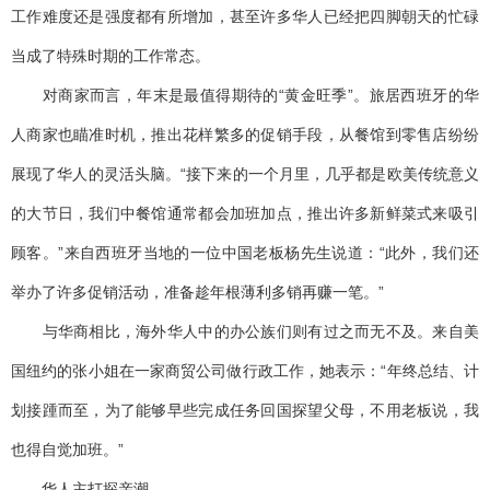
工作难度还是强度都有所增加，甚至许多华人已经把四脚朝天的忙碌
当成了特殊时期的工作常态。
对商家而言，年末是最值得期待的“黄金旺季”。旅居西班牙的华
人商家也瞄准时机，推出花样繁多的促销手段，从餐馆到零售店纷纷
展现了华人的灵活头脑。“接下来的一个月里，几乎都是欧美传统意义
的大节日，我们中餐馆通常都会加班加点，推出许多新鲜菜式来吸引
顾客。”来自西班牙当地的一位中国老板杨先生说道：“此外，我们还
举办了许多促销活动，准备趁年根薄利多销再赚一笔。”
与华商相比，海外华人中的办公族们则有过之而无不及。来自美
国纽约的张小姐在一家商贸公司做行政工作，她表示：“年终总结、计
划接踵而至，为了能够早些完成任务回国探望父母，不用老板说，我
也得自觉加班。”
华人主打探亲潮