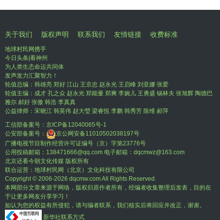
关于我们
版权声明
联系我们
友情链接
收费标准
地球村民网携手
今日头条|看神州
为人类生态命运共同体
发声发力汇聚智力！
轮值总编：韩雄亮 郑好 江山 王京忠 赵永光 王启峰 刘亚娜 张爱
轮值主编：成才 孔之众 赵永光 郑能量 郑爽 李婉儿 王勇盛 锡林夫 张旭辉 陶德巴
雅尔 郝好 张傲 韩浩 李真真
公益律师：宋晓江 韩英伟 赵大瑩 梁睿悦 李鹏 韩秀芳 陈维 郝萍
工信部备案号：
京ICP备12040065号-1
公安部备案号：
京公网安备11010502038197号
广播电视节目制作经营许可证编号（京）字第23776号
公用投稿邮箱：138471666@qq.com 电子邮箱：dqcmwz@163.com
北京还看今朝文化传媒 版权所有
联合运营：地球村民网（北京）文化科技有限公司
Copyright © 2006-
2026 dqcmw.com All Rights Reserved.
本网部分文章来源于网络，版权归原作者所有，经编者收集整理后发表，目的在
于让更多网友分享学习！
如认为您的权益有所侵犯，请与编者联系，我们核实后将回应并改正，谢谢。
新华社联系方式