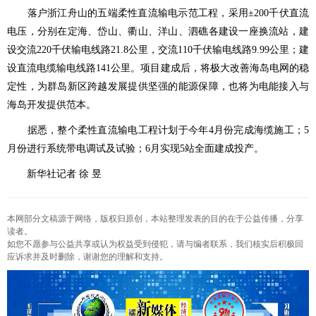
落户浙江舟山的五端柔性直流输电示范工程，采用±200千伏直流
电压，分别在定海、岱山、衢山、洋山、泗礁各建设一座换流站，建
设交流220千伏输电线路21.8公里，交流110千伏输电线路9.99公里；建
设直流电缆输电线路141公里。项目建成后，将极大改善海岛电网的稳
定性，为群岛新区跨越发展提供坚强的能源保障，也将为电能接入与
海岛开发提供范本。
据悉，整个柔性直流输电工程计划于今年4月份完成海缆施工；5
月份进行系统带电调试及试验；6月实现5站全面建成投产。
新华社记者 徐 昱
本网部分文稿源于网络，版权归原创，本站整理发表的目的在于公益传播，分享
读者。
如您不愿参与公益共享或认为权益受到侵犯，请与编者联系，我们核实后积极回
应诉求并及时删除，谢谢您的理解和支持。