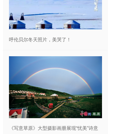
呼伦贝尔冬天照片，美哭了！
《写意草原》大型摄影画册展现“忧美”诗意