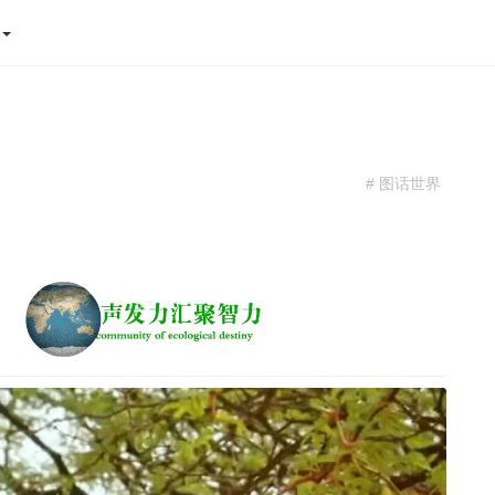
态
# 图话世界