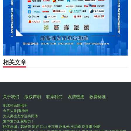
相关文章
关于我们
版权声明
联系我们
友情链接
收费标准
地球村民网携手
今日头条|看神州
为人类生态命运共同体
发声发力汇聚智力！
轮值总编：韩雄亮 郑好 江山 王京忠 赵永光 王启峰 刘亚娜 张爱