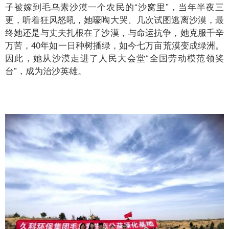
子被嫁到毛乌素沙漠一个农民的“沙窝里”，当年半夜三
更，听着狂风怒吼，她嚎啕大哭、几次试图逃离沙漠，最
终她还是与丈夫扎根在了沙漠，与命运抗争，她克服千辛
万苦，40年如一日种树播绿，如今七万亩荒漠变成绿洲。
因此，她从沙漠走进了人民大会堂“全国劳动模范领奖
台”，成为治沙英雄。