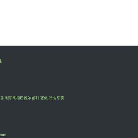
准
 张旭辉 陶德巴雅尔 郝好 张傲 韩浩 李真
com