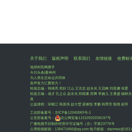
关于我们
版权声明
联系我们
友情链接
收费标
地球村民网携手
今日头条|看神州
为人类生态命运共同体
发声发力汇聚智力！
轮值总编：韩雄亮 郑好 江山 王京忠 赵永光 王启峰 刘亚娜 张爱
轮值主编：成才 孔之众 赵永光 郑能量 郑爽 李婉儿 王勇盛 锡林夫
真
公益律师：宋晓江 韩英伟 赵大瑩 梁睿悦 李鹏 韩秀芳 陈维 郝萍
工信部备案号：
京ICP备12040065号-1
公安部备案号：
京公网安备11010502038197号
广播电视节目制作经营许可证编号（京）字第23776号
公用投稿邮箱：138471666@qq.com 电子邮箱：dqcmwz@163.