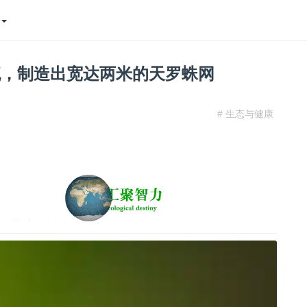
态
流，制造出宽达两米的天罗蛛网
# 生态与健康