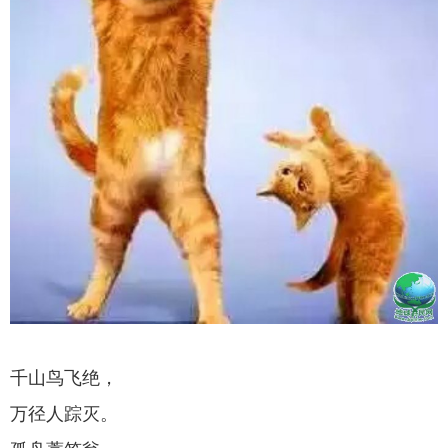
千山鸟飞绝，
万径人踪灭。