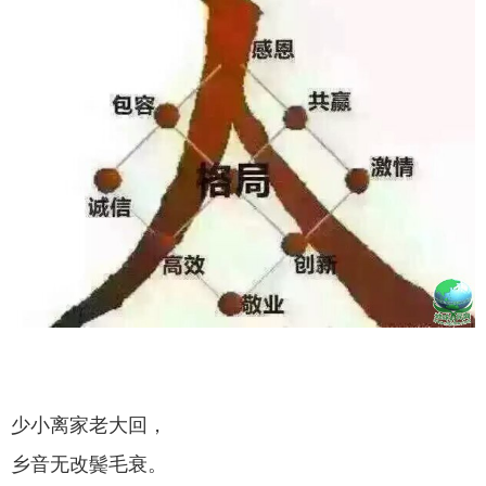
少小离家老大回，
乡音无改鬓毛衰。