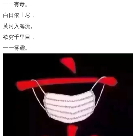
一一有毒。
白日依山尽，
黄河入海流。
欲穷千里目，
一一雾霾。