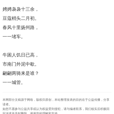
娉娉袅袅十三余，
豆蔻梢头二月初。
春风十里扬州路，
一一堵车。
牛困人饥日已高，
市南门外泥中歇。
翩翩两骑来是谁？
一一城管。
本网部分文稿源于网络，版权归原创，本站整理发表的目的在于公益传播，分享
读者。
如您不愿参与公益共享或认为权益受到侵犯，请与编者联系，我们核实后积极回
应诉求并及时删除，谢谢您的理解和支持。