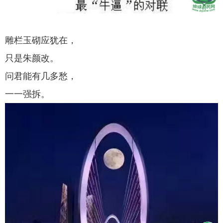
雕栏玉砌应犹在，
只是朱颜改。
问君能有几多愁，
一一强拆。