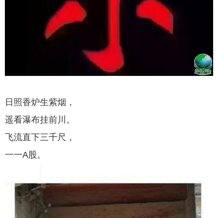
日照香炉生紫烟，
遥看瀑布挂前川。
飞流直下三千尺，
一一A股。