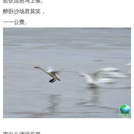
欲饮琵琶马上催。
醉卧沙场君莫笑，
一一公费。