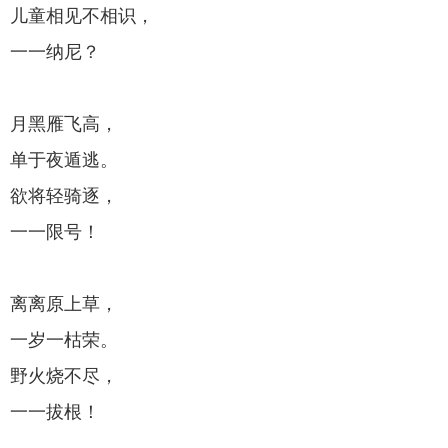
儿童相见不相识，
一一纳尼？
月黑雁飞高，
单于夜遁逃。
欲将轻骑逐，
一一限号！
离离原上草，
一岁一枯荣。
野火烧不尽，
一一拔根！