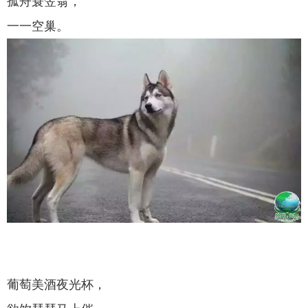
孤舟蓑笠翁，
一一空巢。
葡萄美酒夜光杯，