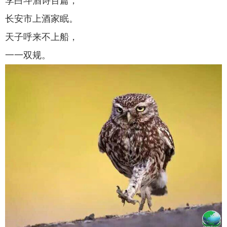
李白斗酒诗百篇，
长安市上酒家眠。
天子呼来不上船，
一一双规。