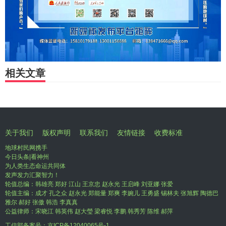
相关文章
关于我们
版权声明
联系我们
友情链接
收费标准
地球村民网携手
今日头条|看神州
为人类生态命运共同体
发声发力汇聚智力！
轮值总编：韩雄亮 郑好 江山 王京忠 赵永光 王启峰 刘亚娜 张爱
轮值主编：成才 孔之众 赵永光 郑能量 郑爽 李婉儿 王勇盛 锡林夫 张旭辉 陶德巴
雅尔 郝好 张傲 韩浩 李真真
公益律师：宋晓江 韩英伟 赵大瑩 梁睿悦 李鹏 韩秀芳 陈维 郝萍
工信部备案号：
京ICP备12040065号-1