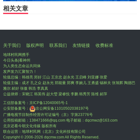
相关文章
关于我们
版权声明
联系我们
友情链接
收费标准
地球村民网携手
今日头条|看神州
为人类生态命运共同体
发声发力汇聚智力！
轮值总编：韩雄亮 郑好 江山 王京忠 赵永光 王启峰 刘亚娜 张爱
轮值主编：成才 孔之众 赵永光 郑能量 郑爽 李婉儿 王勇盛 锡林夫 张旭辉 陶德巴
雅尔 郝好 张傲 韩浩 李真真
公益律师：宋晓江 韩英伟 赵大瑩 梁睿悦 李鹏 韩秀芳 陈维 郝萍
工信部备案号：
京ICP备12040065号-1
公安部备案号：
京公网安备11010502038197号
广播电视节目制作经营许可证编号（京）字第23776号
公用投稿邮箱：138471666@qq.com 电子邮箱：dqcmwz@163.com
北京还看今朝文化传媒 版权所有
联合运营：地球村民网（北京）文化科技有限公司
Copyright © 2006-
2026 dqcmw.com All Rights Reserved.