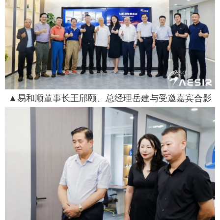
▲易和顺董事长王邤颐、总经理岳建与受邀嘉宾合影