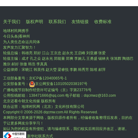
关于我们
版权声明
联系我们
友情链接
收费标准
地球村民网携手
今日头条|看神州
为人类生态命运共同体
发声发力汇聚智力！
轮值总编：韩雄亮 郑好 江山 王京忠 赵永光 王启峰 刘亚娜 张爱
轮值主编：成才 孔之众 赵永光 郑能量 郑爽 李婉儿 王勇盛 锡林夫 张旭辉 陶德巴
雅尔 郝好 张傲 韩浩 李真真
公益律师：宋晓江 韩英伟 赵大瑩 梁睿悦 李鹏 韩秀芳 陈维 郝萍
工信部备案号：
京ICP备12040065号-1
公安部备案号：
京公网安备11010502038197号
广播电视节目制作经营许可证编号（京）字第23776号
公用投稿邮箱：138471666@qq.com 电子邮箱：dqcmwz@163.com
北京还看今朝文化传媒 版权所有
联合运营：地球村民网（北京）文化科技有限公司
Copyright © 2006-
2026 dqcmw.com All Rights Reserved.
本网部分文章来源于网络，版权归原作者所有，经编者收集整理后发表，目的在
于让更多网友分享学习！
如认为您的权益有所侵犯，请与编者联系，我们核实后将回应并改正，谢谢。
新华社联系方式