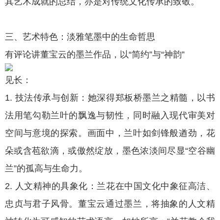
其艺术成就的总结，亦是对传统文化传承的致敬。
三、艺术特色：淡雅笔墨中的生命哲思
有评论讲董宝云的墨兰作品，以“简约”与“神韵”
见长：
1. 技法传承与创新：她深得郑板桥墨兰之精髓，以书
法用笔勾勒兰叶的飘逸与韧性，同时融入现代审美对
空间与意境的探索。画面中，兰叶如剑锋般遒劲，花
朵或含苞欲滴，或傲然绽放，墨色浓淡间尽显“空谷幽
兰”的孤高与生命力。
2. 人文精神的具象化：兰花在中国文化中象征高洁、
忠贞与君子风骨。董宝云通过墨兰，将抽象的人文精