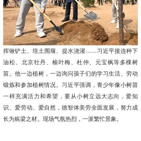
挥锹铲土、培土围堰、提水浇灌……习近平接连种下
油松、北京牡丹、榆叶梅、杜仲、元宝枫等多棵树
苗。他一边植树，一边询问孩子们的学习生活、劳动
锻炼和参加植树情况。习近平强调，青少年像小树苗
一样充满活力和希望，要从小树立远大志向，爱知
识、爱劳动、爱自然，德智体美劳全面发展，努力成
长为栋梁之材。现场气氛热烈，一派繁忙景象。