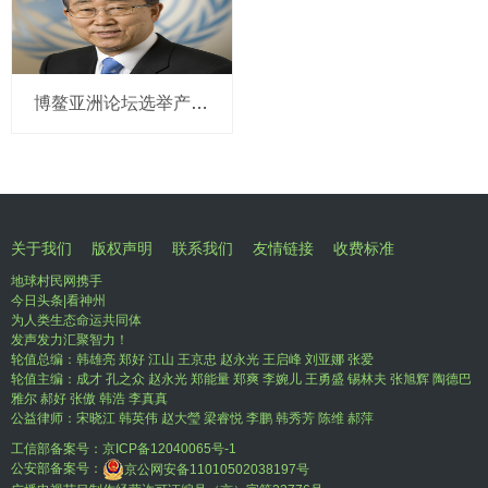
博鳌亚洲论坛选举产生新一届理事会 潘基文当选理事长
关于我们
版权声明
联系我们
友情链接
收费标准
地球村民网携手
今日头条|看神州
为人类生态命运共同体
发声发力汇聚智力！
轮值总编：韩雄亮 郑好 江山 王京忠 赵永光 王启峰 刘亚娜 张爱
轮值主编：成才 孔之众 赵永光 郑能量 郑爽 李婉儿 王勇盛 锡林夫 张旭辉 陶德巴
雅尔 郝好 张傲 韩浩 李真真
公益律师：宋晓江 韩英伟 赵大瑩 梁睿悦 李鹏 韩秀芳 陈维 郝萍
工信部备案号：
京ICP备12040065号-1
公安部备案号：
京公网安备11010502038197号