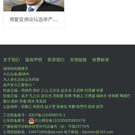
博鳌亚洲论坛选举产生新一届理事会 潘基文当选理事长
关于我们
版权声明
联系我们
友情链接
收费标准
地球村民网携手
今日头条|看神州
为人类生态命运共同体
发声发力汇聚智力！
轮值总编：韩雄亮 郑好 江山 王京忠 赵永光 王启峰 刘亚娜 张爱
轮值主编：成才 孔之众 赵永光 郑能量 郑爽 李婉儿 王勇盛 锡林夫 张旭辉 陶德巴
雅尔 郝好 张傲 韩浩 李真真
公益律师：宋晓江 韩英伟 赵大瑩 梁睿悦 李鹏 韩秀芳 陈维 郝萍
工信部备案号：
京ICP备12040065号-1
公安部备案号：
京公网安备11010502038197号
广播电视节目制作经营许可证编号（京）字第23776号
公用投稿邮箱：138471666@qq.com 电子邮箱：dqcmwz@163.com