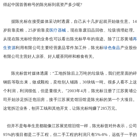
得起中国首善称号的陈光标到底资产多少呢?
据陈光标在接受媒体采访时透露，自己从十几岁起就开始做生意。14
岁前靠卖粮，25岁前靠卖
医疗器械
，现在靠废旧品回收、垃圾填埋处理。
从现在陈光标经营的业务也可以看出陈光标早年的痕迹。除了江苏黄埔
再
生资源
利用有限公司主要经营废品零件加工外，陈光标
绿色食品
产业股份
有限公司主营好人凉茶、好人暖茶同样和粮食有关。
陈光标曾对媒体透露：“工地拆除后上万吨的垃圾场，我们把里面的碎
钢筋等取出来，做成颗粒，卖给别人铺路，30块钱一吨。很多人看不上这
个利润，利润很低，但是量很大。”2003年4月，陈光标注册了江苏黄埔公
司开始涉足拆迁危旧房，接手江苏展览馆旧馆是陈光标的第一个大项目。
这笔拆迁业务，刨开工钱和其他开支，让陈光标纯赚了285万元。
但并不是每单生意都能像江苏展览馆旧馆一样，陈光标曾对外表示，公司
95%的项目都是二手工程，但二手工程的利润只有5%-8%，远低于一手的