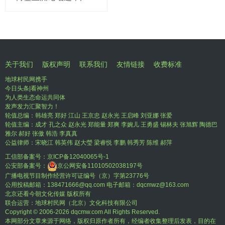
关于我们
版权声明
联系我们
友情链接
收费标准
地球村民网携手
今日头条|看神州
为人类生态命运共同体
发声发力汇聚智力！
轮值总编：韩雄亮 郑好 江山 王京忠 赵永光 王启峰 刘亚娜 张爱
轮值主编：成才 孔之众 赵永光 郑能量 郑爽 李婉儿 王勇盛 锡林夫 张旭辉 陶德巴
雅尔 郝好 张傲 韩浩 李真真
公益律师：宋晓江 韩英伟 赵大瑩 梁睿悦 李鹏 韩秀芳 陈维 郝萍
工信部备案号：
京ICP备12040065号-1
公安部备案号：
京公网安备11010502038197号
广播电视节目制作经营许可证编号（京）字第23776号
公用投稿邮箱：138471666@qq.com 电子邮箱：dqcmwz@163.com
北京还看今朝文化传媒 版权所有
联合运营：地球村民网（北京）文化科技有限公司
Copyright © 2006-
2026 dqcmw.com All Rights Reserved.
本网部分文章来源于网络，版权归原作者所有，经编者收集整理后发表，目的在