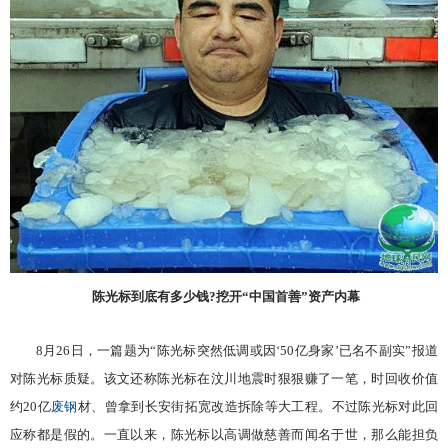
陈光标到底有多少钱?挖开“中国首善”资产内幕
8月26日，一篇题为“陈光标突然低调或因‘50亿身家’已名不副实”报道
对陈光标质疑。该文还称陈光标在汶川地震时狠狠赚了一笔，时回收价值
约20亿
废钢
材、曾拿到长安街拓宽改造拆除等大工程。不过陈光标对此回
应称都是假的。一直以来，陈光标以高调做慈善而闻名于世，那么能担负