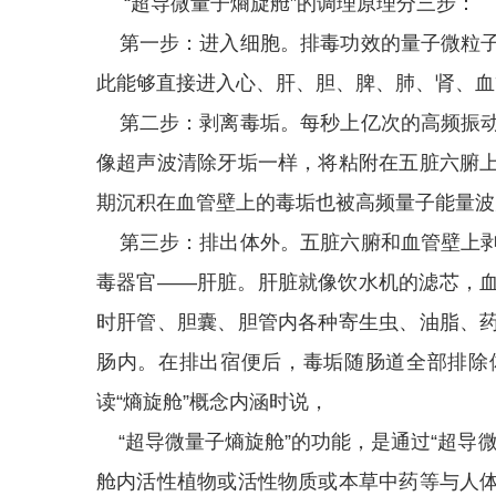
“超导微量子熵旋舱”的调理原理分三步：
第一步：进入细胞。排毒功效的量子微粒子
此能够直接进入心、肝、胆、脾、肺、肾、血
第二步：剥离毒垢。每秒上亿次的高频振动
像超声波清除牙垢一样，将粘附在五脏六腑
期沉积在血管壁上的毒垢也被高频量子能量波
第三步：排出体外。五脏六腑和血管壁上剥
毒器官——肝脏。肝脏就像饮水机的滤芯，
时肝管、胆囊、胆管内各种寄生虫、油脂、
肠内。在排出宿便后，毒垢随肠道全部排除
读“熵旋舱”概念内涵时说，
“超导微量子熵旋舱”的功能，是通过“超导
舱内活性植物或活性物质或本草中药等与人