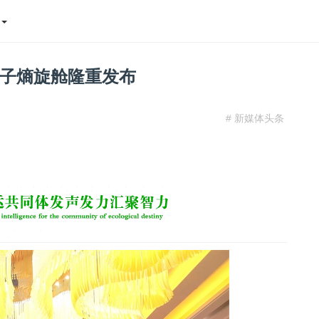
态
子熵旋舱隆重发布
# 新媒体头条