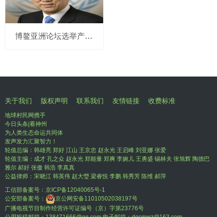
博鳌亚洲论坛选举产生新一届理事会 潘基文当选理事长
关于我们
版权声明
联系我们
友情链接
收费标准
地球村民网携手
今日头条|看神州
为人类生态命运共同体
发声发力汇聚智力！
轮值总编：韩雄亮 郑好 江山 王京忠 赵永光 王启峰 刘亚娜 张爱
轮值主编：成才 孔之众 赵永光 郑能量 郑爽 李婉儿 王勇盛 锡林夫 张旭辉 陶德巴
雅尔 郝好 张傲 韩浩 李真真
公益律师：宋晓江 韩英伟 赵大瑩 梁睿悦 李鹏 韩秀芳 陈维 郝萍
工信部备案号：
京ICP备12040065号-1
公安部备案号：
京公网安备11010502038197号
广播电视节目制作经营许可证编号（京）字第23776号
公用投稿邮箱：138471666@qq.com 电子邮箱：dqcmwz@163.com