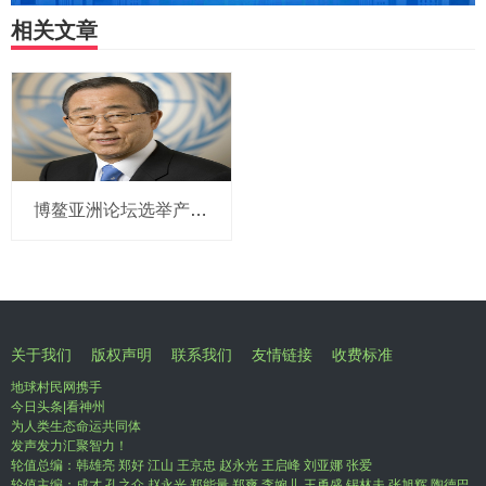
相关文章
博鳌亚洲论坛选举产生新一届理事会 潘基文当选理事长
关于我们
版权声明
联系我们
友情链接
收费标准
地球村民网携手
今日头条|看神州
为人类生态命运共同体
发声发力汇聚智力！
轮值总编：韩雄亮 郑好 江山 王京忠 赵永光 王启峰 刘亚娜 张爱
轮值主编：成才 孔之众 赵永光 郑能量 郑爽 李婉儿 王勇盛 锡林夫 张旭辉 陶德巴