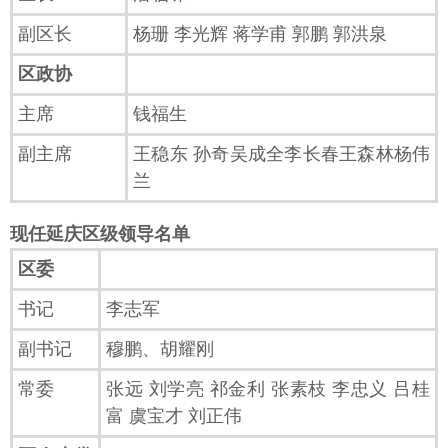
副区长
杨珊 李光辉 蒋学甫 郭鹏 郭洪泉
区政协
主席
钱福生
副主席
王稳东 孙奇吴成全李长春王森林杨伟
兰
现任延庆区级领导名单
区委
书记
李志军
副书记
穆鹏、胡耀刚
常委
张远 刘学亮 祁金利 张素枝 李忠义 吕桂
富 虞宝才 刘正伟