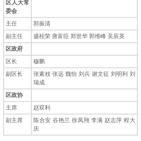
区人大常
委会
主任
郭振清
副主任
盛桂荣 唐富臣 郑世华 郭维峰 吴辰英
区政府
区长
穆鹏
副区长
张素枝 张远 魏怡 刘兵 谢文征 刘明利 刘
瑞成
区政协
主席
赵双利
副主席
陈合安 谷艳兰 徐凤翔 李满 赵志萍 程大
庆