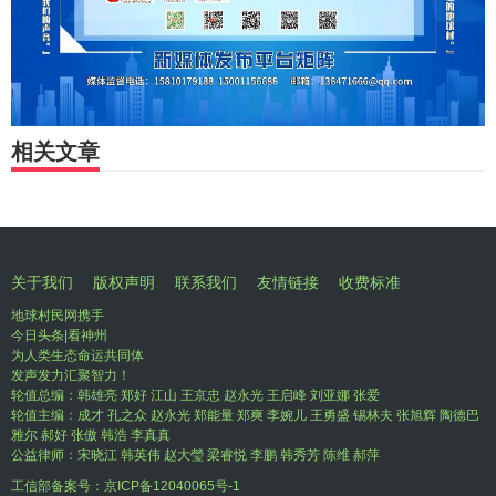
相关文章
关于我们
版权声明
联系我们
友情链接
收费标准
地球村民网携手
今日头条|看神州
为人类生态命运共同体
发声发力汇聚智力！
轮值总编：韩雄亮 郑好 江山 王京忠 赵永光 王启峰 刘亚娜 张爱
轮值主编：成才 孔之众 赵永光 郑能量 郑爽 李婉儿 王勇盛 锡林夫 张旭辉 陶德巴
雅尔 郝好 张傲 韩浩 李真真
公益律师：宋晓江 韩英伟 赵大瑩 梁睿悦 李鹏 韩秀芳 陈维 郝萍
工信部备案号：
京ICP备12040065号-1