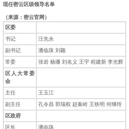
现任密云区级领导名单
（来源：密云官网）
区委
书记
汪先永
副书记
潘临珠 刘颖
常委
张岩 杨珊 刘名义 王宇 程建新 李光辉
区人大常委
会
主任
王玉江
副主任
孔令昌 郭瑞权 赵秦岭 王铁明 何继玲
区政府
区长
潘临珠