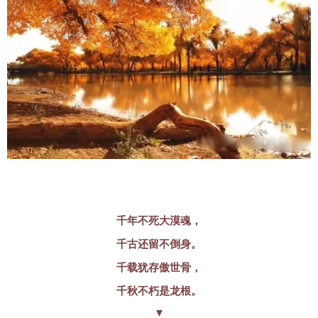
千年不死大漠魂，
千古还留不倒身。
千载犹存傲世骨，
千秋不朽是龙根。
▼