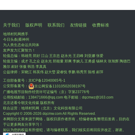
关于我们
版权声明
联系我们
友情链接
收费标准
地球村民网携手
今日头条|看神州
为人类生态命运共同体
发声发力汇聚智力！
轮值总编：韩雄亮 郑好 江山 王京忠 赵永光 王启峰 刘亚娜 张爱
轮值主编：成才 孔之众 赵永光 郑能量 郑爽 李婉儿 王勇盛 锡林夫 张旭辉 陶德巴
雅尔 郝好 张傲 韩浩 李真真
公益律师：宋晓江 韩英伟 赵大瑩 梁睿悦 李鹏 韩秀芳 陈维 郝萍
工信部备案号：
京ICP备12040065号-1
公安部备案号：
京公网安备11010502038197号
广播电视节目制作经营许可证编号（京）字第23776号
公用投稿邮箱：138471666@qq.com 电子邮箱：dqcmwz@163.com
北京还看今朝文化传媒 版权所有
联合运营：地球村民网（北京）文化科技有限公司
Copyright © 2006-
2026 dqcmw.com All Rights Reserved.
本网部分文章来源于网络，版权归原作者所有，经编者收集整理后发表，目的在
于让更多网友分享学习！
如认为您的权益有所侵犯，请与编者联系，我们核实后将回应并改正，谢谢。