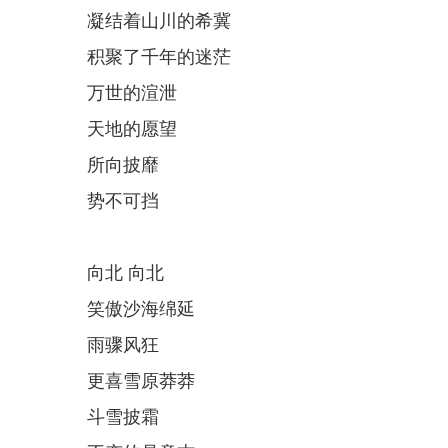
凝结着山川的希冀
积聚了千年的迷茫
万世的渲泄
天地的愿望
所向披靡
势不可挡
向北 向北
笑傲沙海绵延
雨骤风狂
更喜雪原莽莽
斗雪披霜