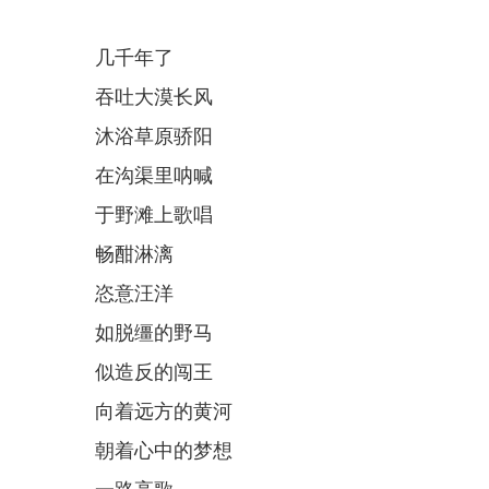
几千年了
吞吐大漠长风
沐浴草原骄阳
在沟渠里呐喊
于野滩上歌唱
畅酣淋漓
恣意汪洋
如脱缰的野马
似造反的闯王
向着远方的黄河
朝着心中的梦想