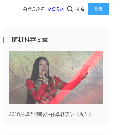
搜索
微信公众号
今日头条
登录
随机推荐文章
2018任卓君演唱会·任卓君演唱《火苗》