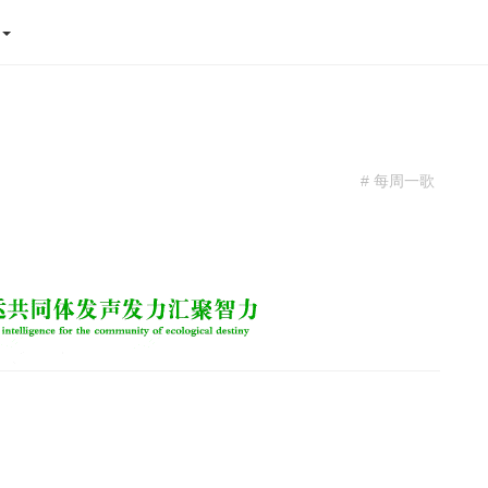
态
# 每周一歌