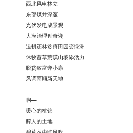
西北风电林立
东部煤井深邃
光伏发电成景观
大漠治理创奇迹
退耕还林贫瘠田园变绿洲
休牧蓄草荒漠山坡添活力
脱贫致富奔小康
风调雨顺新天地
啊—
暖心的杭锦
醉人的土地
碧草丛中煦风吹