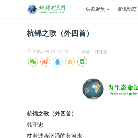
头条聚焦
资讯动
杭锦之歌（外四首）
2024-08-01 12:23
作者：韩守忠
杭锦之歌（外四首）
韩守忠
枕着波涛汹涌的黄河水