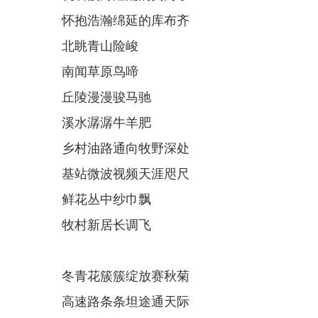
怀抱浩瀚绵延的库布齐
北眺青山险峻
南闻草原鸟啼
丘陵漫漫骏马驰
溪水潺潺牛羊肥
乡村油路通向牧野深处
基站微波视频天涯咫尺
鲜花丛中纱巾飘
牧村新居长调飞
冬青花簇簇绽放赛秋菊
高速路条条坦途通天际