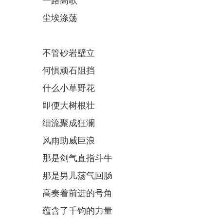
一路高歌
尘埃涤荡
不管砂岩壁立
何惧顽石阻挡
什么小草野花
即便大树根壮
细流聚成狂澜
风雨助威巨浪
那是剑气直指斗牛
那是男儿荡气回肠
高奏着前进的号角
蕴含了千钧的力量